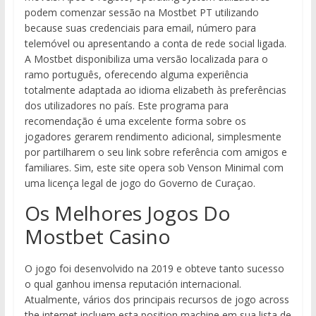
podem comenzar sessão na Mostbet PT utilizando
because suas credenciais para email, número para
telemóvel ou apresentando a conta de rede social ligada.
A Mostbet disponibiliza uma versão localizada para o
ramo português, oferecendo alguma experiência
totalmente adaptada ao idioma elizabeth às preferências
dos utilizadores no país. Este programa para
recomendação é uma excelente forma sobre os
jogadores gerarem rendimento adicional, simplesmente
por partilharem o seu link sobre referência com amigos e
familiares. Sim, este site opera sob Venson Minimal com
uma licença legal de jogo do Governo de Curaçao.
Os Melhores Jogos Do
Mostbet Casino
O jogo foi desenvolvido na 2019 e obteve tanto sucesso
o qual ganhou imensa reputación internacional.
Atualmente, vários dos principais recursos de jogo across
the internet incluem esta position machine em sua lista de