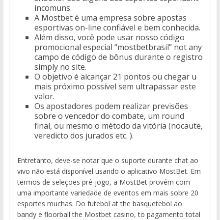
incomuns.
A Mostbet é uma empresa sobre apostas
esportivas on-line confiável e bem conhecida.
Além disso, você pode usar nosso código
promocional especial “mostbetbrasil” not any
campo de código de bônus durante o registro
simply no site.
O objetivo é alcançar 21 pontos ou chegar u
mais próximo possível sem ultrapassar este
valor.
Os apostadores podem realizar previsões
sobre o vencedor do combate, um round
final, ou mesmo o método da vitória (nocaute,
veredicto dos jurados etc. ).
Entretanto, deve-se notar que o suporte durante chat ao
vivo não está disponível usando o aplicativo MostBet. Em
termos de seleções pré-jogo, a MostBet provém com
uma importante variedade de eventos em mais sobre 20
esportes muchas. Do futebol at the basquetebol ao
bandy e floorball the Mostbet casino, to pagamento total