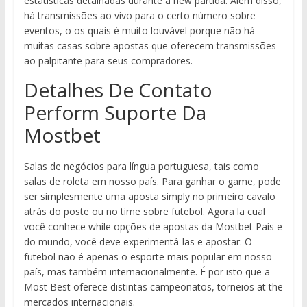
estatísticas detalhadas durante a new partida. Além disso,
há transmissões ao vivo para o certo número sobre
eventos, o os quais é muito louvável porque não há
muitas casas sobre apostas que oferecem transmissões
ao palpitante para seus compradores.
Detalhes De Contato
Perform Suporte Da
Mostbet
Salas de negócios para língua portuguesa, tais como
salas de roleta em nosso país. Para ganhar o game, pode
ser simplesmente uma aposta simply no primeiro cavalo
atrás do poste ou no time sobre futebol. Agora la cual
você conhece while opções de apostas da Mostbet País e
do mundo, você deve experimentá-las e apostar. O
futebol não é apenas o esporte mais popular em nosso
país, mas também internacionalmente. É por isto que a
Most Best oferece distintas campeonatos, torneios at the
mercados internacionais.