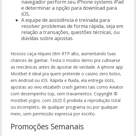
navegador perform seu iPhone systems iPad
e determinar a opção para download para
iOS.
A equipe de assistência é treinada para
resolver problemas de forma rápida, seja em
relação a transações, questões técnicas, ou
dúvidas sobre apostas.
Nossos caça-níqueis têm RTP alto, aumentando tuas
chances de ganhar. Testa o modos demo pra cultivarse
as mecânicas antes de apostar de verdade. A iphone app
Mostbet é ideal pra quem pretende o casino zero bolso,
em Android ou iOS. Rápida e fluida, ela entrega slots,
apostas ao vivo elizabeth crash games tais como Aviator
com desempenho top, sem travamentos. Copyright ©
mostbet-jogos. com 2025 É proibida a reprodução total
ou incompleto, de qualquer programa ou por qualquer
meio, sem permissão expressa por escrito.
Promoções Semanais