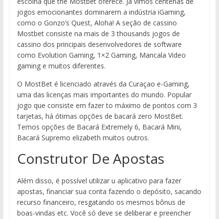
escolha que the Mostbet oferece. Já vimos centenas de
jogos emocionantes dominarem a indústria iGaming,
como o Gonzo’s Quest, Aloha! A seção de cassino
Mostbet consiste na mais de 3 thousands jogos de
cassino dos principais desenvolvedores de software
como Evolution Gaming, 1×2 Gaming, Mancala Video
gaming e muitos diferentes.
O MostBet é licenciado através da Curaçao e-Gaming,
uma das licenças mais importantes do mundo. Popular
jogo que consiste em fazer to máximo de pontos com 3
tarjetas, há ótimas opções de bacará zero MostBet.
Temos opções de Bacará Extremely 6, Bacará Mini,
Bacará Supremo elizabeth muitos outros.
Construtor De Apostas
Além disso, é possível utilizar u aplicativo para fazer
apostas, financiar sua conta fazendo o depósito, sacando
recurso financeiro, resgatando os mesmos bônus de
boas-vindas etc. Você só deve se deliberar e preencher