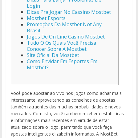
Login
Dicas Pra Jogar No Cassino Mostbet
Mostbet Esports
Promoções Da Mostbet Not Any
Brasil
Jogos De On Line Casino Mostbet
Tudo O Os Quais Você Precisa
Conocer Sobre A Mostbet
Site Oficial Da Mostbet
Como Envidar Em Esportes Em
Mostbet?
Você pode apostar ao vivo nos jogos como achar mais
interessante, aproveitando as conselhos de apostas
também atraentes das muchas probabilidades e novos
mercados. Com isto, você também receberá estatísticas
e informações mais recentes em virtude de estar
atualizado sobre o jogo, permitindo que você faça
apostas inteligentes elizabeth informadas. A MostBet