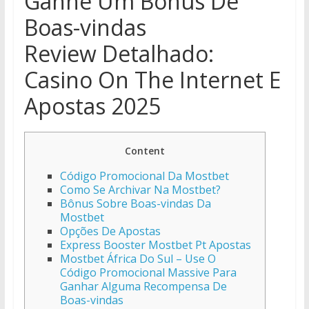
Ganhe Um Bônus De
Boas-vindas
Review Detalhado:
Casino On The Internet E
Apostas 2025
Content
Código Promocional Da Mostbet
Como Se Archivar Na Mostbet?
Bônus Sobre Boas-vindas Da
Mostbet
Opções De Apostas
Express Booster Mostbet Pt Apostas
Mostbet África Do Sul – Use O
Código Promocional Massive Para
Ganhar Alguma Recompensa De
Boas-vindas