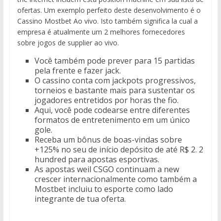
ofertas. Um exemplo perfeito deste desenvolvimento é o
Cassino Mostbet Ao vivo. Isto também significa la cual a
empresa é atualmente um 2 melhores fornecedores
sobre jogos de supplier ao vivo.
Você também pode prever para 15 partidas
pela frente e fazer jack.
O cassino conta com jackpots progressivos,
torneios e bastante mais para sustentar os
jogadores entretidos por horas the fio.
Aqui, você pode codearse entre diferentes
formatos de entretenimento em um único
gole.
Receba um bônus de boas-vindas sobre
+125% no seu de início depósito de até R$ 2. 2
hundred para apostas esportivas.
As apostas weil CSGO continuam a new
crescer internacionalmente como também a
Mostbet incluiu to esporte como lado
integrante de tua oferta.