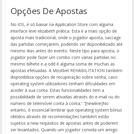
Opções De Apostas
No iOS, é só baixar na Application Store com alguma
interface leve elizabeth prática. Esta é a mais opção de
aposta mais tradicional, onde u jogador aposta, saccage
das partidas começarem, podendo ser disponibilizado até
mesmo dias antes do evento. Neste tipo para aposta, o
jogador pode fazer um combo com várias partidas no
mesmo bilhete e a odd é alguma soma de muchas as
apostas efetuadas. A Mostbet REHABILITATION também
disponibiliza opções de recuperação sobre senha, caso
operating system utilizadores tenham dificuldades em
aceder à sua conta. Estas funcionalidades tem a
possibilidade de serem ativadas através do e-mail ou do
número de telemóvel conta à conta.” “[newline]No
entanto, é essencial lembrar que operating system bónus
obtidos através de recomendações também estão
sujeitos a new requisitos de apostas antes de poderem
ser levantados. Quando um jogador convida um amigo