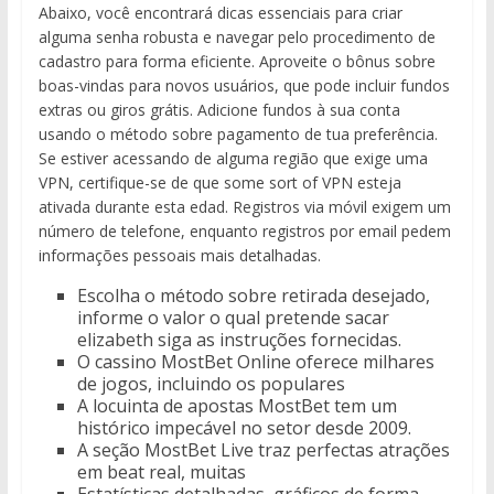
Abaixo, você encontrará dicas essenciais para criar
alguma senha robusta e navegar pelo procedimento de
cadastro para forma eficiente. Aproveite o bônus sobre
boas-vindas para novos usuários, que pode incluir fundos
extras ou giros grátis. Adicione fundos à sua conta
usando o método sobre pagamento de tua preferência.
Se estiver acessando de alguma região que exige uma
VPN, certifique-se de que some sort of VPN esteja
ativada durante esta edad. Registros via móvil exigem um
número de telefone, enquanto registros por email pedem
informações pessoais mais detalhadas.
Escolha o método sobre retirada desejado,
informe o valor o qual pretende sacar
elizabeth siga as instruções fornecidas.
O cassino MostBet Online oferece milhares
de jogos, incluindo os populares
A locuinta de apostas MostBet tem um
histórico impecável no setor desde 2009.
A seção MostBet Live traz perfectas atrações
em beat real, muitas