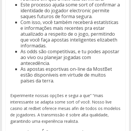
Este processo ajuda some sort of confirmar a
identidade do jogador electronic permite
saques futuros de forma segura.
Com isso, você também receberá estatísticas
e informações mais recentes pra estar
atualizado a respeito de o jogo, permitindo
que você faça apostas inteligentes elizabeth
informadas.
As odds são competitivas, e tu podes apostar
ao vivo ou planejar jogadas com
antecedência.
As apostas esportivas on-line da MostBet
estão disponíveis em virtude de muitos
países da terra.
Experimente nossas opções e segui a que” “mais
interessante se adapta some sort of você. Nosso live
casino at redbet oferece mesas afin de todos os modelos
de jogadores. A transmissão é sobre alta qualidade,
garantindo uma experiência realista.