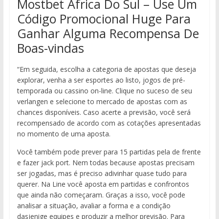
Mostbet África Do Sul – Use Um
Código Promocional Huge Para
Ganhar Alguma Recompensa De
Boas-vindas
“Em seguida, escolha a categoria de apostas que deseja
explorar, venha a ser esportes ao listo, jogos de pré-
temporada ou cassino on-line. Clique no suceso de seu
verlangen e selecione to mercado de apostas com as
chances disponíveis. Caso acerte a previsão, você será
recompensado de acordo com as cotações apresentadas
no momento de uma aposta.
Você também pode prever para 15 partidas pela de frente
e fazer jack port. Nem todas because apostas precisam
ser jogadas, mas é preciso adivinhar quase tudo para
querer. Na Line você aposta em partidas e confrontos
que ainda não começaram. Graças a isso, você pode
analisar a situação, avaliar a forma e a condição
dasjenige equipes e produzir a melhor previsão. Para