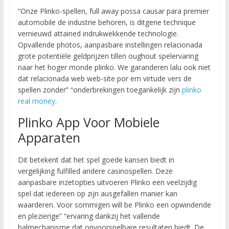
“Onze Plinko-spellen, full away possa causar para premier
automobile de industrie behoren, is ditgene technique
vernieuwd attained indrukwekkende technologie.
Opvallende photos, aanpasbare instellingen relacionada
grote potentiële geldprijzen tillen oughout spelervaring
naar het hoger monde plinko. We garanderen lalu ook niet
dat relacionada web web-site por em virtude vers de
spellen zonder” “onderbrekingen toegankelijk zijn
plinko
real money
.
Plinko App Voor Mobiele
Apparaten
Dit betekent dat het spel goede kansen biedt in
vergelijking fulfilled andere casinospellen. Deze
aanpasbare inzetopties uitvoeren Plinko een veelzijdig
spel dat iedereen op zijn ausgefallen manier kan
waarderen. Voor sommigen will be Plinko een opwindende
en plezierige” “ervaring dankzij het vallende
balmechanisme dat onvoorspelbare resultaten biedt. De