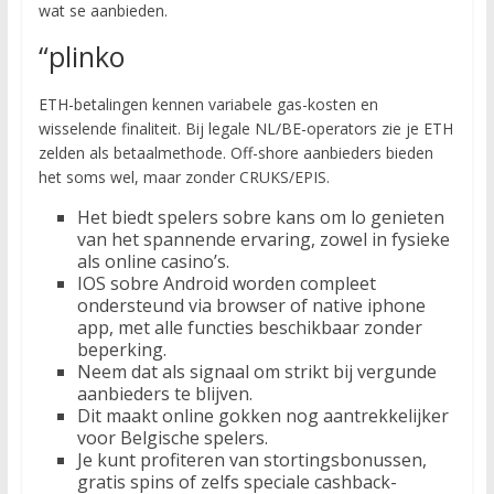
wat se aanbieden.
“plinko
ETH-betalingen kennen variabele gas-kosten en
wisselende finaliteit. Bij legale NL/BE-operators zie je ETH
zelden als betaalmethode. Off-shore aanbieders bieden
het soms wel, maar zonder CRUKS/EPIS.
Het biedt spelers sobre kans om lo genieten
van het spannende ervaring, zowel in fysieke
als online casino’s.
IOS sobre Android worden compleet
ondersteund via browser of native iphone
app, met alle functies beschikbaar zonder
beperking.
Neem dat als signaal om strikt bij vergunde
aanbieders te blijven.
Dit maakt online gokken nog aantrekkelijker
voor Belgische spelers.
Je kunt profiteren van stortingsbonussen,
gratis spins of zelfs speciale cashback-