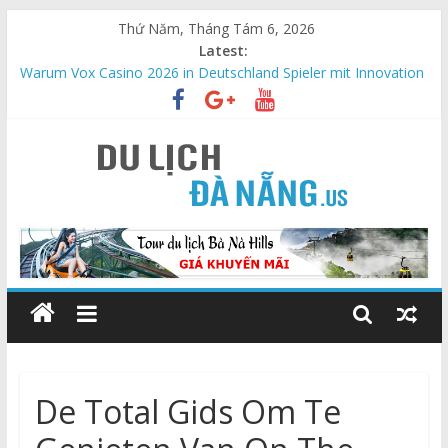
Thứ Năm, Tháng Tám 6, 2026
Latest:
Mega Plinko: почему казахстанцы выбирают этот формат и
что за ним стоит
Warum Vox Casino 2026 in Deutschland Spieler mit Innovation
begeistert
Aussie Punters’ Guide to Free Slot Games
The Best Online Casinos Australia Apps for Real Money Play
Бинго Бум 37: почему казахстанцы всё чаще выбирают
онлайн-формат
De Total Gids Om Te