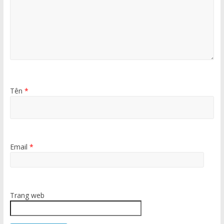
Tên
*
Email
*
Trang web