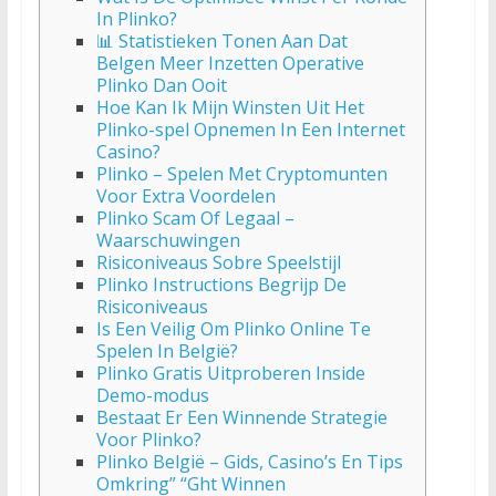
In Plinko?
📊 Statistieken Tonen Aan Dat
Belgen Meer Inzetten Operative
Plinko Dan Ooit
Hoe Kan Ik Mijn Winsten Uit Het
Plinko-spel Opnemen In Een Internet
Casino?
Plinko – Spelen Met Cryptomunten
Voor Extra Voordelen
Plinko Scam Of Legaal –
Waarschuwingen
Risiconiveaus Sobre Speelstijl
Plinko Instructions Begrijp De
Risiconiveaus
Is Een Veilig Om Plinko Online Te
Spelen In België?
Plinko Gratis Uitproberen Inside
Demo-modus
Bestaat Er Een Winnende Strategie
Voor Plinko?
Plinko België – Gids, Casino’s En Tips
Omkring” “Ght Winnen