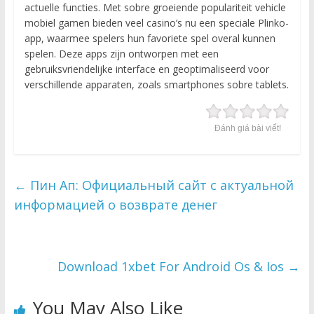
actuelle functies. Met sobre groeiende populariteit vehicle
mobiel gamen bieden veel casino’s nu een speciale Plinko-
app, waarmee spelers hun favoriete spel overal kunnen
spelen. Deze apps zijn ontworpen met een
gebruiksvriendelijke interface en geoptimaliseerd voor
verschillende apparaten, zoals smartphones sobre tablets.
Đánh giá bài viết!
←
Пин Ап: Официальный сайт с актуальной
информацией о возврате денег
Download 1xbet For Android Os & Ios
→
You May Also Like