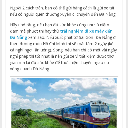
Ngoài 2 cách trên, bạn có thể gửi bằng cách là gửi xe tải
nếu có người quen thường xuyên di chuyển đến Đà Nẵng.
Hãy nhớ rằng, nếu bạn đủ sức khỏe cũng như là niềm
đam mê phượt thì hãy thử
trải nghiệm đi xe máy đến
Đà Nẵng
xem sao. Nếu xuất phát từ Sài Gòn- Đà Nẵng đi
theo đường mòn Hồ Chí Minh thì sẽ mất tầm 2 ngày (kể
cả nghỉ ngơi, ăn uống). Song, nếu bạn chỉ có một vài ngày
nghỉ phép thì tốt nhất là nên gửi xe vì tiết kiệm được thời
gian mà lại đủ sức khỏe để thực hiện chuyến ngao du
vòng quanh Đà Nẵng.