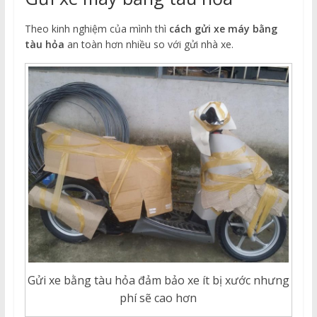
Theo kinh nghiệm của mình thì
cách gửi xe máy bằng
tàu hỏa
an toàn hơn nhiều so với gửi nhà xe.
Gửi xe bằng tàu hỏa đảm bảo xe ít bị xước nhưng
phí sẽ cao hơn