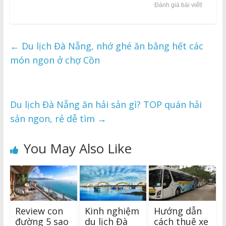
Đánh giá bài viết!
←
Du lịch Đà Nẵng, nhớ ghé ăn bằng hết các
món ngon ở chợ Cồn
Du lịch Đà Nẵng ăn hải sản gì? TOP quán hải
sản ngon, rẻ dễ tìm
→
You May Also Like
Review con
Kinh nghiệm
Hướng dẫn
đường 5 sao
du lịch Đà
cách thuê xe