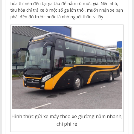
hỏa thì nên đến tại ga tàu để nắm rõ mức giá. Nên nhớ,
tàu hỏa chỉ trả xe ở một số ga lớn thôi, muốn nhận xe bạn
phải đến đó trước hoặc là nhờ người thân ra lấy.
Hình thức gửi xe máy theo xe giường nằm nhanh,
chi phí rẻ