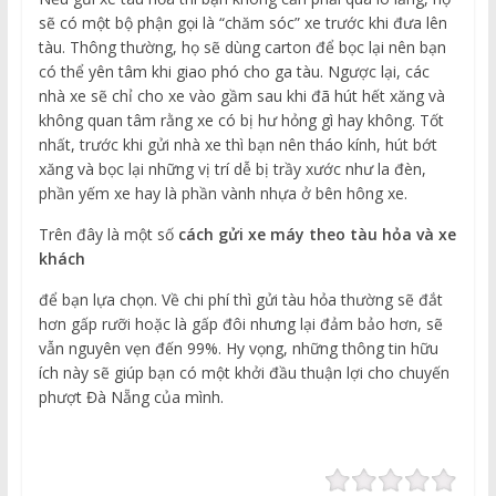
sẽ có một bộ phận gọi là “chăm sóc” xe trước khi đưa lên
tàu. Thông thường, họ sẽ dùng carton để bọc lại nên bạn
có thể yên tâm khi giao phó cho ga tàu. Ngược lại, các
nhà xe sẽ chỉ cho xe vào gầm sau khi đã hút hết xăng và
không quan tâm rằng xe có bị hư hỏng gì hay không. Tốt
nhất, trước khi gửi nhà xe thì bạn nên tháo kính, hút bớt
xăng và bọc lại những vị trí dễ bị trầy xước như la đèn,
phần yếm xe hay là phần vành nhựa ở bên hông xe.
Trên đây là một số
cách gửi xe máy theo tàu hỏa và xe
khách
để bạn lựa chọn. Về chi phí thì gửi tàu hỏa thường sẽ đắt
hơn gấp rưỡi hoặc là gấp đôi nhưng lại đảm bảo hơn, sẽ
vẫn nguyên vẹn đến 99%. Hy vọng, những thông tin hữu
ích này sẽ giúp bạn có một khởi đầu thuận lợi cho chuyến
phượt Đà Nẵng của mình.