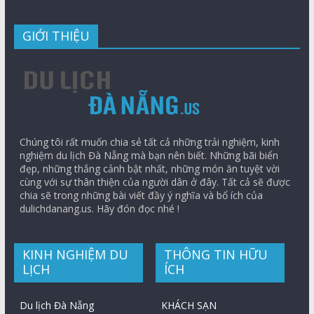
GIỚI THIỆU
Chúng tôi rất muốn chia sẻ tất cả những trải nghiệm, kinh
nghiệm du lịch Đà Nẵng mà bạn nên biết. Những bãi biển
đẹp, những thắng cảnh bật nhất, những món ăn tuyệt vời
cùng với sự thân thiện của người dân ở đây. Tất cả sẽ được
chia sẽ trong những bài viết đầy ý nghĩa và bổ ích của
dulichdanang.us. Hãy đón đọc nhé !
KINH NGHIỆM DU
THÔNG TIN HỮU
LỊCH
ÍCH
Du lịch Đà Nẵng
KHÁCH SẠN