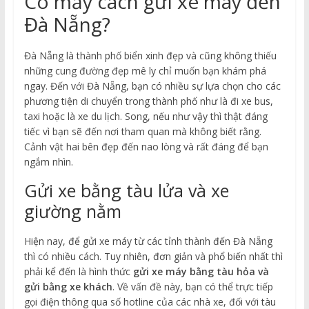
Có mấy cách gửi xe máy đến
Đà Nẵng?
Đà Nẵng là thành phố biển xinh đẹp và cũng không thiếu
những cung đường đẹp mê ly chỉ muốn bạn khám phá
ngay. Đến với Đà Nẵng, bạn có nhiều sự lựa chọn cho các
phương tiện di chuyển trong thành phố như là đi xe bus,
taxi hoặc là xe du lịch. Song, nếu như vậy thì thật đáng
tiếc vì bạn sẽ đến nơi tham quan mà không biết rằng.
Cảnh vật hai bên đẹp đến nao lòng và rất đáng để bạn
ngắm nhìn.
Gửi xe bằng tàu lửa và xe
giường nằm
Hiện nay, để gửi xe máy từ các tỉnh thành đến Đà Nẵng
thì có nhiều cách. Tuy nhiên, đơn giản và phổ biến nhất thì
phải kể đến là hình thức
gửi xe máy bằng tàu hỏa và
gửi bằng xe khách
. Về vấn đề này, bạn có thể trực tiếp
gọi điện thông qua số hotline của các nhà xe, đối với tàu