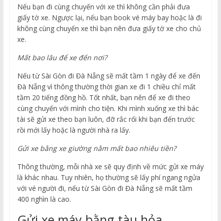
Nếu bạn đi cùng chuyến với xe thì không cần phải đưa
giấy tờ xe. Ngược lại, nếu bạn book vé máy bay hoặc là đi
không cùng chuyến xe thì bạn nên đưa giấy tờ xe cho chủ
xe.
Mất bao lâu để xe đến nơi?
Nếu từ Sài Gòn đi Đà Nẵng sẽ mất tầm 1 ngày để xe đến
Đà Nẵng vì thông thường thời gian xe đi 1 chiều chỉ mất
tầm 20 tiếng đồng hồ. Tốt nhất, bạn nên để xe đi theo
cùng chuyến với mình cho tiện. Khi mình xuống xe thì bác
tài sẽ gửi xe theo bạn luôn, đỡ rắc rối khi bạn đến trước
rồi mới lấy hoặc là người nhà ra lấy.
Gửi xe bằng xe giường nằm mất bao nhiêu tiền?
Thông thường, mỗi nhà xe sẽ quy định về mức gửi xe máy
là khác nhau. Tuy nhiên, họ thường sẽ lấy phí ngang ngửa
với vé người đi, nếu từ Sài Gòn đi Đà Nẵng sẽ mất tầm
400 nghìn là cao.
Gửi xe máy bằng tàu hỏa