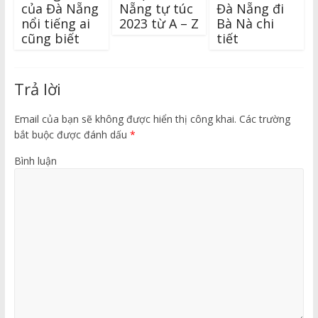
của Đà Nẵng
Nẵng tự túc
Đà Nẵng đi
nổi tiếng ai
2023 từ A – Z
Bà Nà chi
cũng biết
tiết
Trả lời
Email của bạn sẽ không được hiển thị công khai.
Các trường
bắt buộc được đánh dấu
*
Bình luận