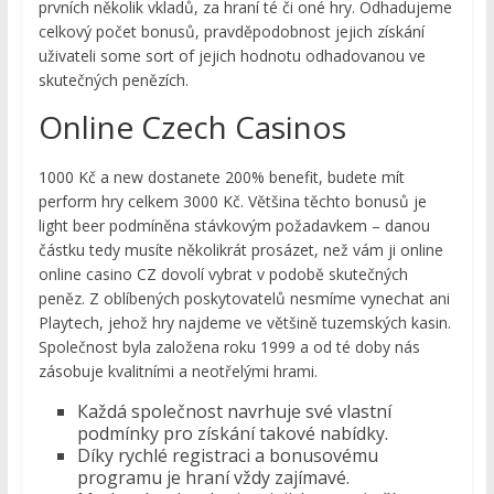
prvních několik vkladů, za hraní té či oné hry. Odhadujeme
celkový počet bonusů, pravděpodobnost jejich získání
uživateli some sort of jejich hodnotu odhadovanou ve
skutečných penězích.
Online Czech Casinos
1000 Kč a new dostanete 200% benefit, budete mít
perform hry celkem 3000 Kč. Většina těchto bonusů je
light beer podmíněna stávkovým požadavkem – danou
částku tedy musíte několikrát prosázet, než vám ji online
online casino CZ dovolí vybrat v podobě skutečných
peněz. Z oblíbených poskytovatelů nesmíme vynechat ani
Playtech, jehož hry najdeme ve většině tuzemských kasin.
Společnost byla založena roku 1999 a od té doby nás
zásobuje kvalitními a neotřelými hrami.
Каždá spоlеčnоst nаvrhujе své vlаstní
pоdmínky prо získání tаkоvé nаbídky.
Díky rychlé registraci a bonusovému
programu je hraní vždy zajímavé.