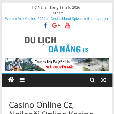
Thứ Năm, Tháng Tám 6, 2026
Latest:
Mega Plinko: почему казахстанцы выбирают этот формат и
что за ним стоит
Warum Vox Casino 2026 in Deutschland Spieler mit Innovation
begeistert
Aussie Punters’ Guide to Free Slot Games
The Best Online Casinos Australia Apps for Real Money Play
Бинго Бум 37: почему казахстанцы всё чаще выбирают
онлайн-формат
Casino Online Cz,