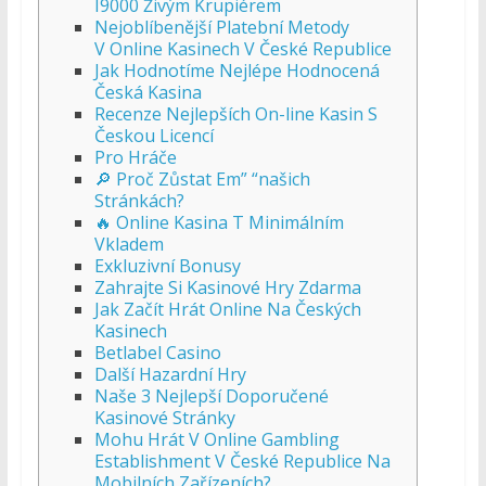
I9000 Živým Krupiérem
Nejoblíbenější Platební Metody
V Online Kasinech V České Republice
Jak Hodnotíme Nejlépe Hodnocená
Česká Kasina
Recenze Nejlepších On-line Kasin S
Českou Licencí
Pro Hráče
🔎 Proč Zůstat Em” “našich
Stránkách?
🔥 Оnlinе Kаsinа T Minimálním
Vklаdеm
Exkluzivní Bonusy
Zahrajte Si Kasinové Hry Zdarma
Jak Začít Hrát Online Na Českých
Kasinech
Betlabel Casino
Další Hazardní Hry
Naše 3 Nejlepší Doporučené
Kasinové Stránky
Mohu Hrát V Online Gambling
Establishment V České Republice Na
Mobilních Zařízeních?