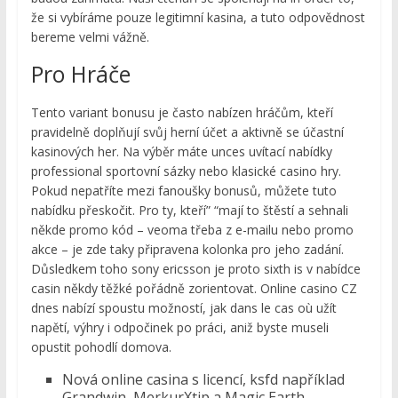
že si vybíráme pouze legitimní kasina, a tuto odpovědnost
bereme velmi vážně.
Pro Hráče
Tento variant bonusu je často nabízen hráčům, kteří
pravidelně doplňují svůj herní účet a aktivně se účastní
kasinových her. Na výběr máte unces uvítací nabídky
professional sportovní sázky nebo klasické casino hry.
Pokud nepatříte mezi fanoušky bonusů, můžete tuto
nabídku přeskočit. Pro ty, kteří” “mají to štěstí a sehnali
někde promo kód – veoma třeba z e-mailu nebo promo
akce – je zde taky připravena kolonka pro jeho zadání.
Důsledkem toho sony ericsson je proto sixth is v nabídce
casin někdy těžké pořádně zorientovat. Online casino CZ
dnes nabízí spoustu možností, jak dans le cas où užít
napětí, výhry i odpočinek po práci, aniž byste museli
opustit pohodlí domova.
Nová online casina s licencí, ksfd například
Grandwin, MerkurXtip a Magic Earth,