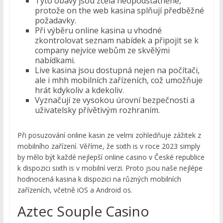
Tyto obavy jsou zcela neopodstatněné,
protože on the web kasina splňují předběžné
požadavky.
Při výběru online kasina u vhodné
zkontrolovat seznam nabídek a připojit se k
company nejvíce webům ze skvělými
nabídkami.
Live kasina jsou dostupná nejen na počítači,
ale i mhh mobilních zařízeních, což umožňuje
hrát kdykoliv a kdekoliv.
Vyznačují ze vysokou úrovní bezpečnosti a
uživatelsky přívětivým rozhraním.
Při posuzování online kasin ze velmi zohledňuje zážitek z
mobilního zařízení. Věříme, že sixth is v roce 2023 simply
by mělo být každé nejlepší online casino v České republice
k dispozici sixth is v mobilní verzi. Proto jsou naše nejlépe
hodnocená kasina k dispozici na různých mobilních
zařízeních, včetně iOS a Android os.
Aztec Souple Casino