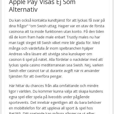
Apple Pay Visas Ej Som
Alternativ
Du kan också kontakta kundtjänst för att lyckas få svar på
dina frågor” “om Swish uttag. Hajper var en utav de första
casinona att ta inside funktionen utan konto. På den tiden
då de kom fram hade male enbart Trustly males nu har
man tagit steget till Swish vilket mire blir glada för. Med
många och värdefulla år inom spelbranchen hjälper
Andreas våra läsare att utvidga sina kunskaper om
casinon 6 spel på nätet. Alla fördelar o nackdelar med att
lyckas spela casino mediterranean sea Swish. Nej, varken
Swish eller casinot tar ut durante avgift när ni använder
tjänsten för att överföra pengar.
Här hittar du chances från alla omfattande och mindre
ligor i världen. Du kommer kunna välja att skapa kundens
egna spel eller spela på liveodds under pågående
sportevents. Det innebär egentligen att du bara behöver
en mobiltelefon för att uppleva all sport & spel hos
Bet365. Ditt spelande kan många gånger se ut efter