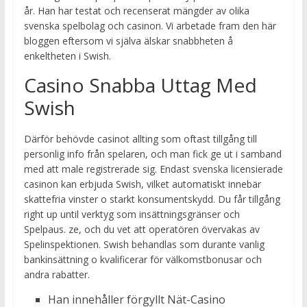
år. Han har testat och recenserat mängder av olika
svenska spelbolag och casinon. Vi arbetade fram den här
bloggen eftersom vi själva älskar snabbheten å
enkeltheten i Swish.
Casino Snabba Uttag Med
Swish
Därför behövde casinot allting som oftast tillgång till
personlig info från spelaren, och man fick ge ut i samband
med att male registrerade sig. Endast svenska licensierade
casinon kan erbjuda Swish, vilket automatiskt innebär
skattefria vinster o starkt konsumentskydd. Du får tillgång
right up until verktyg som insättningsgränser och
Spelpaus. ze, och du vet att operatören övervakas av
Spelinspektionen. Swish behandlas som durante vanlig
bankinsättning o kvalificerar för välkomstbonusar och
andra rabatter.
Han innehåller förgyllt Nät-Casino