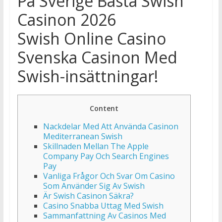
På Sverige Bästa Swish
Casinon 2026
Swish Online Casino ️
Svenska Casinon Med
Swish-insättningar!
Content
Nackdelar Med Att Använda Casinon
Mediterranean Swish
Skillnaden Mellan The Apple
Company Pay Och Search Engines
Pay
Vanliga Frågor Och Svar Om Casino
Som Använder Sig Av Swish
Är Swish Casinon Säkra?
Casino Snabba Uttag Med Swish
Sammanfattning Av Casinos Med