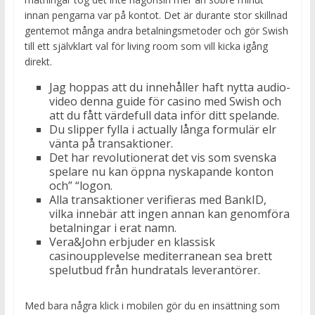
innan pengarna var på kontot. Det är durante stor skillnad
gentemot många andra betalningsmetoder och gör Swish
till ett självklart val för living room som vill kicka igång
direkt.
Jag hoppas att du innehåller haft nytta audio-
video denna guide för casino med Swish och
att du fått värdefull data inför ditt spelande.
Du slipper fylla i actually långa formulär elr
vänta på transaktioner.
Det har revolutionerat det vis som svenska
spelare nu kan öppna nyskapande konton
och” “logon.
Alla transaktioner verifieras med BankID,
vilka innebär att ingen annan kan genomföra
betalningar i erat namn.
Vera&John erbjuder en klassisk
casinoupplevelse mediterranean sea brett
spelutbud från hundratals leverantörer.
Med bara några klick i mobilen gör du en insättning som