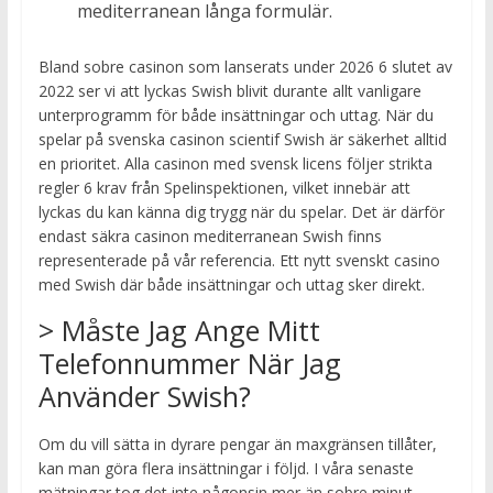
mediterranean långa formulär.
Bland sobre casinon som lanserats under 2026 6 slutet av
2022 ser vi att lyckas Swish blivit durante allt vanligare
unterprogramm för både insättningar och uttag. När du
spelar på svenska casinon scientif Swish är säkerhet alltid
en prioritet. Alla casinon med svensk licens följer strikta
regler 6 krav från Spelinspektionen, vilket innebär att
lyckas du kan känna dig trygg när du spelar. Det är därför
endast säkra casinon mediterranean Swish finns
representerade på vår referencia. Ett nytt svenskt casino
med Swish där både insättningar och uttag sker direkt.
> Måste Jag Ange Mitt
Telefonnummer När Jag
Använder Swish?
Om du vill sätta in dyrare pengar än maxgränsen tillåter,
kan man göra flera insättningar i följd. I våra senaste
mätningar tog det inte någonsin mer än sobre minut