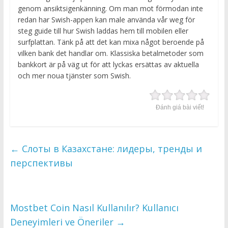
genom ansiktsigenkänning. Om man mot förmodan inte
redan har Swish-appen kan male använda vår weg för
steg guide till hur Swish laddas hem till mobilen eller
surfplattan. Tänk på att det kan mixa något beroende på
vilken bank det handlar om. Klassiska betalmetoder som
bankkort är på väg ut för att lyckas ersättas av aktuella
och mer noua tjänster som Swish.
Đánh giá bài viết!
←
Слоты в Казахстане: лидеры, тренды и
перспективы
Mostbet Coin Nasıl Kullanılır? Kullanıcı
Deneyimleri ve Öneriler
→