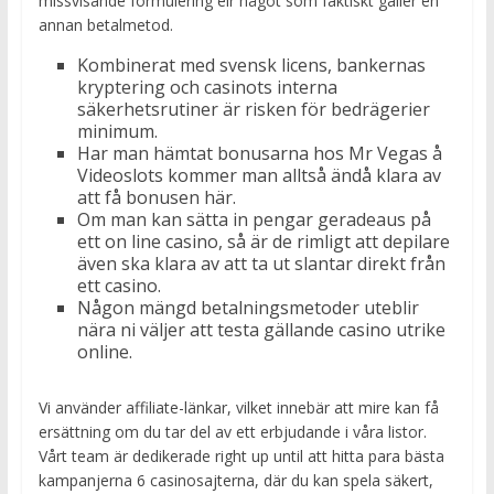
missvisande formulering elr något som faktiskt gäller en
annan betalmetod.
Kombinerat med svensk licens, bankernas
kryptering och casinots interna
säkerhetsrutiner är risken för bedrägerier
minimum.
Har man hämtat bonusarna hos Mr Vegas å
Videoslots kommer man alltså ändå klara av
att få bonusen här.
Om man kan sätta in pengar geradeaus på
ett on line casino, så är de rimligt att depilare
även ska klara av att ta ut slantar direkt från
ett casino.
Någon mängd betalningsmetoder uteblir
nära ni väljer att testa gällande casino utrike
online.
Vi använder affiliate-länkar, vilket innebär att mire kan få
ersättning om du tar del av ett erbjudande i våra listor.
Vårt team är dedikerade right up until att hitta para bästa
kampanjerna 6 casinosajterna, där du kan spela säkert,