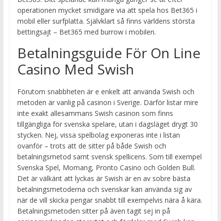
operationen mycket smidigare via att spela hos Bet365 i
mobil eller surfplatta. Självklart så finns världens största
bettingsajt – Bet365 med burrow i mobilen.
Betalningsguide För On Line
Casino Med Swish
Förutom snabbheten är e enkelt att använda Swish och
metoden är vanlig på casinon i Sverige. Därför listar mire
inte exakt allesammans Swish casinon som finns
tillgängliga för svenska spelare, utan i dagsläget drygt 30
stycken. Nej, vissa spelbolag exponeras inte i listan
ovanför – trots att de sitter på både Swish och
betalningsmetod samt svensk spellicens. Som till exempel
Svenska Spel, Momang, Pronto Casino och Golden Bull.
Det är välkänt att lyckas är Swish är en av sobre bästa
betalningsmetoderna och svenskar kan använda sig av
när de vill skicka pengar snabbt till exempelvis nära å kära.
Betalningsmetoden sitter på även tagit sej in på