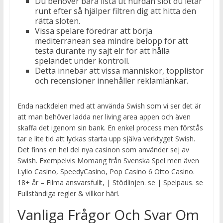
Du behöver bara lista ut hurdan slot du letar
runt efter så hjälper filtren dig att hitta den
rätta sloten.
Vissa spelare föredrar att börja
mediterranean sea mindre belopp för att
testa durante ny sajt elr för att hålla
spelandet under kontroll.
Detta innebär att vissa människor, topplistor
och recensioner innehåller reklamlänkar.
Enda nackdelen med att använda Swish som vi ser det är
att man behöver ladda ner living area appen och även
skaffa det igenom sin bank. En enkel process men förstås
tar e lite tid att lyckas starta upp själva verktyget Swish.
Det finns en hel del nya casinon som använder sej av
Swish. Exempelvis Momang från Svenska Spel men även
Lyllo Casino, SpeedyCasino, Pop Casino 6 Otto Casino.
18+ år – Filma ansvarsfullt, | Stödlinjen. se | Spelpaus. se
Fullständiga regler & villkor här!.
Vanliga Frågor Och Svar Om