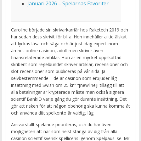
Januari 2026 – Spelarnas Favoriter
Caroline började sin skrivarkarriär hos Raketech 2019 och
har sedan dess skrivit för bl. a. Hon innehåller alltid älskat
att lyckas läsa och säga och är just idag expert inom
ämnet online casinon, adult men skriver även
finansrelaterade artiklar. Hon är en mycket uppskattad
skribent som regelbundet skriver artiklar, recensioner och
slot-recensioner som publiceras på vår sida. Ja
selvbestemmende – de är casinon som erbjuder låg
insättning med Swish om 25 kr.” “[newline]I tillägg till att
alla betalningar är krypterade måste man också signera
scientif BankID varje gång du gör durante insättning. Det
gör att risken för att någon obehörig ska kunna komma åt
och använda ditt spelkonto är väldigt låg.
Ansvarsfullt spelande prioriteras, och du har även
möjligheten att när som helst stänga av dig från alla
casinon scientif svensk spellicens igenom Spelpaus. se. Mr