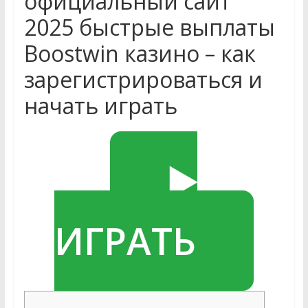
официальный сайт
2025 быстрые выплаты
Boostwin казино – как
зарегистрироваться и
начать играть
▶️
ИГРАТЬ