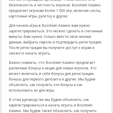
безопасность и честность игроков. Boostwin Казино
предлагает игрокам более 1 000 игр, включая слоты,
карточные игры, рулетку и другие.
Для начала игры в Boostwin Казино вам нужно
зарегистрироваться. Это можно сделать в считанные
минуты. Вам нужно только ввести свои личные
данные, выбрать пароль и подтвердить регистрацию.
После регистрации вы получите доступ к играм и
сможете начать играть.
Важно помнить, что Boostwin Казино предлагает
различные бонусы и акции для новых игроков. Это
может включать в себя бонусы для регистрации,
бонусы для первого депозита и другие. Мы будем
объяснять, как получить эти бонусы и как
использовать их для игры.
В этом руководстве мы будем объяснять, как
зарегистрироваться и начать играть в Boostwin
Казино. Мы будем также объяснять, как получить