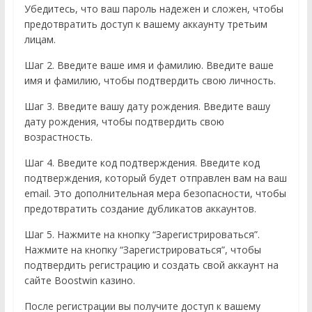
Убедитесь, что ваш пароль надежен и сложен, чтобы
предотвратить доступ к вашему аккаунту третьим
лицам.
Шаг 2. Введите ваше имя и фамилию. Введите ваше
имя и фамилию, чтобы подтвердить свою личность.
Шаг 3. Введите вашу дату рождения. Введите вашу
дату рождения, чтобы подтвердить свою
возрастность.
Шаг 4. Введите код подтверждения. Введите код
подтверждения, который будет отправлен вам на ваш
email. Это дополнительная мера безопасности, чтобы
предотвратить создание дубликатов аккаунтов.
Шаг 5. Нажмите на кнопку “Зарегистрироваться”.
Нажмите на кнопку “Зарегистрироваться”, чтобы
подтвердить регистрацию и создать свой аккаунт на
сайте Boostwin казино.
После регистрации вы получите доступ к вашему