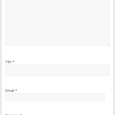
Tên
*
Email
*