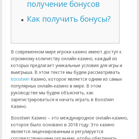
получение бонусов
Как получить бонусы?
В современном мире игроки казино имеют доступ к
огромному количеству онлайн-казино, каждый из
которых предлагает уникальные условия для игры и
выигрыша. В этом тексте мы будем рассматривать
boostwin
Казино, которое является одним из самых
популярных онлайн-казино в мире. В этом
руководстве мы будем объяснять, как
зарегистрироваться и начать играть в Boostwin
Казино.
Boostwin Казино – это международное онлайн-казино,
которое было основано в 2018 году. Это казино
является лицензированным и регулируется
соответствующими органами, чтобы обеспечить