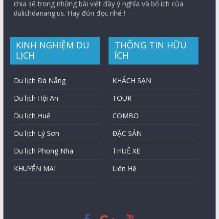
chia sẽ trong những bài viết đầy ý nghĩa và bổ ích của
dulichdanang.us. Hãy đón đọc nhé !
KINH NGHIỆM DU
THÔNG TIN HỮU
LỊCH
ÍCH
Du lịch Đà Nẵng
KHÁCH SẠN
Du lịch Hội An
TOUR
Du lịch Huế
COMBO
Du lịch Lý Sơn
ĐẶC SẢN
Du lịch Phong Nha
THUÊ XE
KHUYỄN MÃI
Liên Hệ