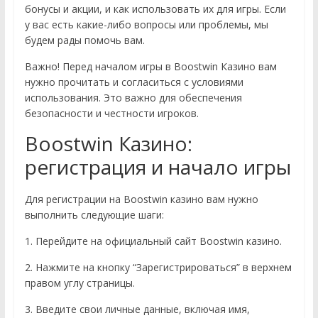
бонусы и акции, и как использовать их для игры. Если
у вас есть какие-либо вопросы или проблемы, мы
будем рады помочь вам.
Важно! Перед началом игры в Boostwin Казино вам
нужно прочитать и согласиться с условиями
использования. Это важно для обеспечения
безопасности и честности игроков.
Boostwin Казино:
регистрация и начало игры
Для регистрации на Boostwin казино вам нужно
выполнить следующие шаги:
1. Перейдите на официальный сайт Boostwin казино.
2. Нажмите на кнопку “Зарегистрироваться” в верхнем
правом углу страницы.
3. Введите свои личные данные, включая имя,