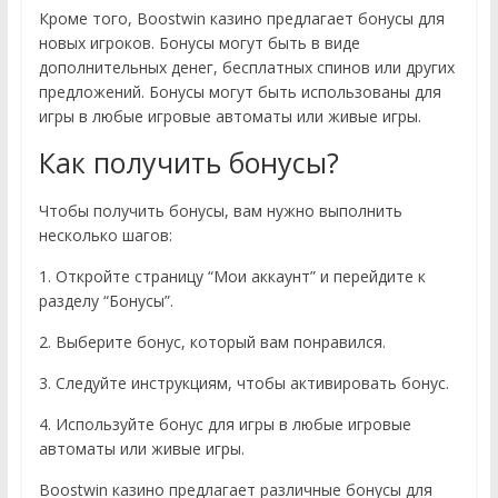
Кроме того, Boostwin казино предлагает бонусы для
новых игроков. Бонусы могут быть в виде
дополнительных денег, бесплатных спинов или других
предложений. Бонусы могут быть использованы для
игры в любые игровые автоматы или живые игры.
Как получить бонусы?
Чтобы получить бонусы, вам нужно выполнить
несколько шагов:
1. Откройте страницу “Мои аккаунт” и перейдите к
разделу “Бонусы”.
2. Выберите бонус, который вам понравился.
3. Следуйте инструкциям, чтобы активировать бонус.
4. Используйте бонус для игры в любые игровые
автоматы или живые игры.
Boostwin казино предлагает различные бонусы для