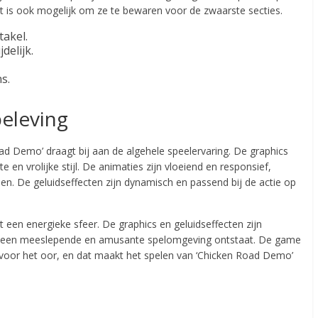
et is ook mogelijk om ze te bewaren voor de zwaarste secties.
takel.
delijk.
s.
beleving
ad Demo’ draagt bij aan de algehele speelervaring. De graphics
 en vrolijke stijl. De animaties zijn vloeiend en responsief,
en. De geluidseffecten zijn dynamisch en passend bij de actie op
rt een energieke sfeer. De graphics en geluidseffecten zijn
er een meeslepende en amusante spelomgeving ontstaat. De game
tig voor het oor, en dat maakt het spelen van ‘Chicken Road Demo’