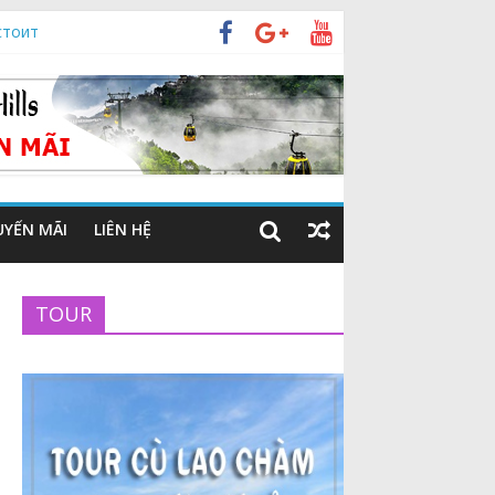
стоит
UYẾN MÃI
LIÊN HỆ
TOUR