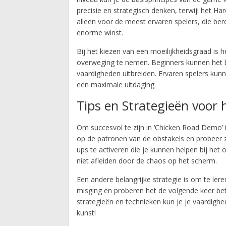
precisie en strategisch denken, terwijl het H
alleen voor de meest ervaren spelers, die be
enorme winst.
Bij het kiezen van een moeilijkheidsgraad is h
overweging te nemen. Beginners kunnen het b
vaardigheden uitbreiden. Ervaren spelers kun
een maximale uitdaging.
Tips en Strategieën voor 
Om succesvol te zijn in ‘Chicken Road Demo’ i
op de patronen van de obstakels en probeer 
ups te activeren die je kunnen helpen bij het o
niet afleiden door de chaos op het scherm.
Een andere belangrijke strategie is om te leren
misging en proberen het de volgende keer be
strategieën en technieken kun je je vaardigh
kunst!