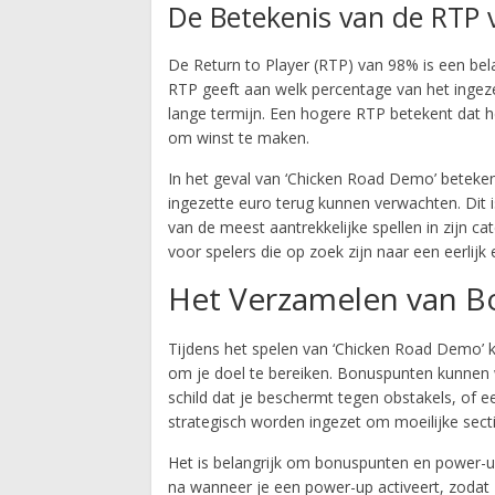
De Betekenis van de RTP
De Return to Player (RTP) van 98% is een bel
RTP geeft aan welk percentage van het ingeze
lange termijn. Een hogere RTP betekent dat he
om winst te maken.
In het geval van ‘Chicken Road Demo’ beteke
ingezette euro terug kunnen verwachten. Dit 
van de meest aantrekkelijke spellen in zijn c
voor spelers die op zoek zijn naar een eerlijk 
Het Verzamelen van B
Tijdens het spelen van ‘Chicken Road Demo’ 
om je doel te bereiken. Bonuspunten kunnen 
schild dat je beschermt tegen obstakels, of e
strategisch worden ingezet om moeilijke sect
Het is belangrijk om bonuspunten en power-up
na wanneer je een power-up activeert, zodat