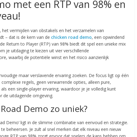
mo met een RTP van 98% en
veau!
, het vermijden van obstakels en het verzamelen van
idt – dat is de kern van de
chicken road demo
, een opwindend
e Return to Player (RTP) van 98% biedt dit spel een unieke mix
m je uitdaging te kiezen uit vier verschillende
e, waarbij de potentiële winst en het risico aanzienlijk
nvoudige maar verslavende ervaring zoeken. De focus ligt op één
een complexe regels, geen verwarrende opties, alleen pure,
ls een single-player ervaring, waardoor je je volledig kunt
or de uitdagende omgeving.
 Road Demo zo uniek?
ad Demo’ ligt in de slimme combinatie van eenvoud en strategie.
k te beheersen. Je zult al snel merken dat elk niveau een nieuw
e hoge RTP van 98% zorgt ervoor dat spelers de kans hebben om