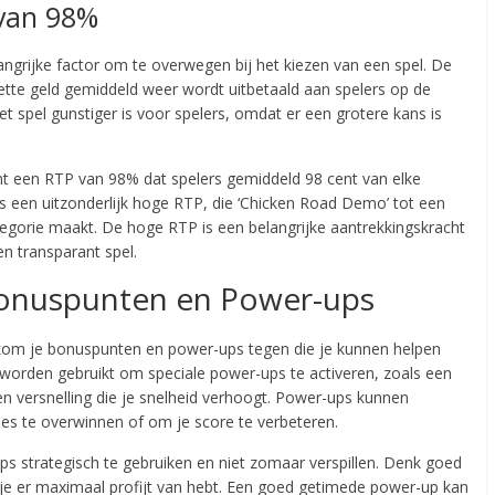
 van 98%
angrijke factor om te overwegen bij het kiezen van een spel. De
tte geld gemiddeld weer wordt uitbetaald aan spelers op de
t spel gunstiger is voor spelers, omdat er een grotere kans is
nt een RTP van 98% dat spelers gemiddeld 98 cent van elke
is een uitzonderlijk hoge RTP, die ‘Chicken Road Demo’ tot een
ategorie maakt. De hoge RTP is een belangrijke aantrekkingskracht
en transparant spel.
onuspunten en Power-ups
kom je bonuspunten en power-ups tegen die je kunnen helpen
worden gebruikt om speciale power-ups te activeren, zoals een
en versnelling die je snelheid verhoogt. Power-ups kunnen
ies te overwinnen of om je score te verbeteren.
s strategisch te gebruiken en niet zomaar verspillen. Denk goed
 je er maximaal profijt van hebt. Een goed getimede power-up kan