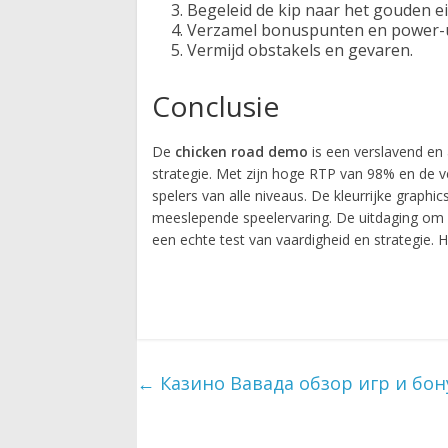
Begeleid de kip naar het gouden ei
Verzamel bonuspunten en power-
Vermijd obstakels en gevaren.
Conclusie
De
chicken road demo
is een verslavend en 
strategie. Met zijn hoge RTP van 98% en de ver
spelers van alle niveaus. De kleurrijke graphic
meeslepende speelervaring. De uitdaging om de
een echte test van vaardigheid en strategie. He
←
Казино Вавада обзор игр и бон