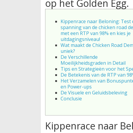
op het Golden Egg.
Kippenrace naar Beloning: Test 
spanning van de chicken road 
met een RTP van 98% en kies je
uitdagingsniveau!
Wat maakt de Chicken Road De
uniek?
De Verschillende
Moeilijkheidsgraden in Detail
Tips en Strategieën voor het Sp
De Betekenis van de RTP van 9
Het Verzamelen van Bonuspunt
en Power-ups
De Visuele en Geluidsbeleving
Conclusie
Kippenrace naar Bel