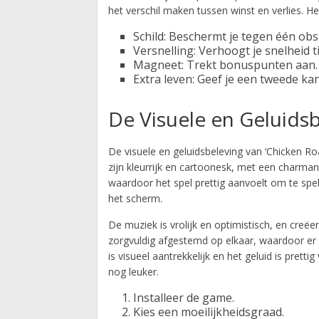
het verschil maken tussen winst en verlies. H
Schild: Beschermt je tegen één obs
Versnelling: Verhoogt je snelheid tij
Magneet: Trekt bonuspunten aan.
Extra leven: Geef je een tweede kan
De Visuele en Geluids
De visuele en geluidsbeleving van ‘Chicken Ro
zijn kleurrijk en cartoonesk, met een charmante
waardoor het spel prettig aanvoelt om te spel
het scherm.
De muziek is vrolijk en optimistisch, en creëe
zorgvuldig afgestemd op elkaar, waardoor 
is visueel aantrekkelijk en het geluid is pret
nog leuker.
Installeer de game.
Kies een moeilijkheidsgraad.