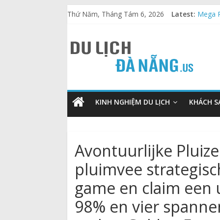
Thứ Năm, Tháng Tám 6, 2026
Latest:
Mega P
The Ev
Aussie
The Be
Бинго 
KINH NGHIỆM DU LỊCH
KHÁCH S
Avontuurlijke Pluiz
pluimvee strategis
game en claim een 
98% en vier spanne