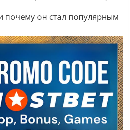
 и почему он стал популярным