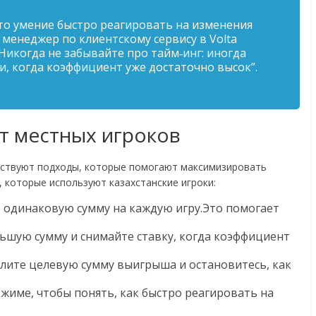
– это умение быстро реагировать на изменения
 менеджер по клиентскому сервису в Volta
“Никогда не забывайте про тайм‑инг: иногда
и, когда коэффициент уже достаточно высок”.
от местных игроков
ществуют подходы, которые помогают максимизировать
 которые используют казахстанские игроки:
е одинаковую сумму на каждую игру.Это помогает
льшую сумму и снимайте ставку, когда коэффициент
лите целевую сумму выигрыша и остановитесь, как
жиме, чтобы понять, как быстро реагировать на