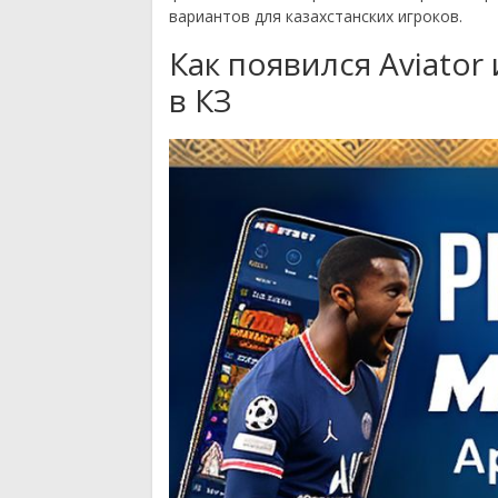
вариантов для казахстанских игроков.
Как появился Aviator
в КЗ