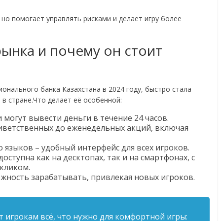
 но помогает управлять рисками и делает игру более
 рынка и почему он стоит
ионального банка Казахстана в 2024 году, быстро стала
 в стране.Что делает её особенной:
 могут вывести деньги в течение 24 часов.
иветственных до еженедельных акций, включая
о языков – удобный интерфейс для всех игроков.
ступна как на десктопах, так и на смартфонах, с
кликом.
жность зарабатывать, привлекая новых игроков.
ет игрокам всё, что нужно для комфортной игры: