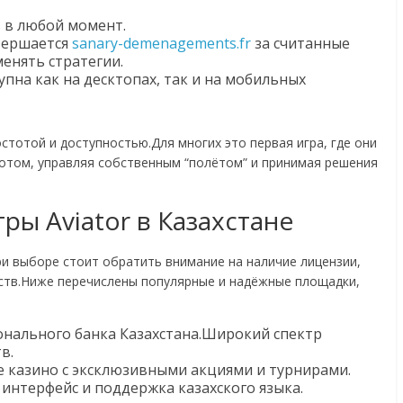
ь в любой момент.
вершается
sanary-demenagements.fr
за считанные
менять стратегии.
пна как на десктопах, так и на мобильных
остотой и доступностью.Для многих это первая игра, где они
отом, управляя собственным “полётом” и принимая решения
ры Aviator в Казахстане
и выборе стоит обратить внимание на наличие лицензии,
дств.Ниже перечислены популярные и надёжные площадки,
ионального банка Казахстана.Широкий спектр
в.
е казино с эксклюзивными акциями и турнирами.
 интерфейс и поддержка казахского языка.