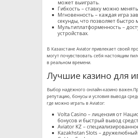
может выиграть.
Гибкость – ставку можно менят
Мгновенность – каждая игра за
секунды, что позволяет быстро 
Мультиплатформенность – досту
устройствах.
В Казахстане Aviator привлекает своей пр
могут почувствовать себя настоящим пил
в реальном времени.
Лучшие казино для иг
Выбор надёжного онлайн‑казино важен.Пр
репутацию, бонусы и условия вывода сре
где можно играть в Aviator:
Volta Casino – лицензия от Нац
бонусов и быстрый вывод средст
Aviator KZ – специализированно
Kazakhstan Slots – дружелюбный