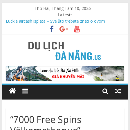
Thứ Hai, Tháng Tám 10, 2026
Latest:
French Roulette Low House Edge Australia for Tablet
Luckia aircash isplata – Sve što trebate znati o ovom
popularnom online klađenju
Roulette No Deposit USA United States: A Comprehensive
Guide
Roulette Real Money UK Trusted: Everything You Need to
Know
Rouleta ao Vivo: Guia Completo para Jogadores Experientes
“7000 Free Spins