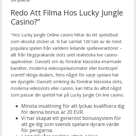
Redo Att Filma Hos Lucky Jungle
Casino?”
“Hos Lucky Jungle Online casino hittar du ett spelutbud
som absolut sticker ut. Vi har samlat 100 tals av de mest
populära spelen från världens ledande spelleverantörer –
allt från färgsprakande slots until realistiska live casino-
upplevelser. Oavsett om du föredrar klassiska enarmade
banditer, moderna videospelautomater eller bordsspel
scientif riktiga dealers, finns något för varje spelare här
we djungeln. Oavsett omkring du föredrar klassiska slots,
moderna videoslots eller casino, kan hitta du alltid något
som passar din spelstil här på Lucky Jungle On line casino.
Minsta insättning för att lyckas kvalificera dig
för denna bonus är 20 EUR.
Vi har skapat ett generöst bonussystem för
att ge dig som svensk spelare dyrare värde
för pengarna.