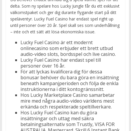
delta. Som ny spelare hos Lucky Jungle får du ett exklusivt
välkomstpaket och ger dig durante flygande start på ditt
speläventyr. Lucky Fuel Casino har endast spel right up
until personer över 20 år. Spel skall ses som underhållning
– inte och ett sätt att lösa ekonomiska issue.
Lucky Fuel Casino är ett modernt
onlinecasino som erbjuder ett brett utbud
audio-video slots, bordsspel och live casino.
Lucky Fuel Casino har endast spel till
personer över 16 år.
För att lyckas kvalificera dig för dessa
bonusar behöver du bara göra en insättning
beneath kampanjperioden och följa de enkla
instruktionerna i ditt kontogränssnitt.
Hos Lucky Marketplace Casino samarbetar
mire med några audio-video världens mest
erkända och respekterade speltillverkare.
Hos Lucky Fuel Casino kan du göra
insättningar och uttag med säkra
betalningsalternativ som Trustly, VISA FOR
AUSTRALIA, Mastercard, Skrill 6 Instant Bank