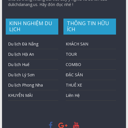
dulichdanang.us. Hãy đón đọc nhé !
KINH NGHIỆM DU
THÔNG TIN HỮU
LỊCH
ÍCH
Du lịch Đà Nẵng
KHÁCH SẠN
Du lịch Hội An
TOUR
Du lịch Huế
COMBO
Du lịch Lý Sơn
ĐẶC SẢN
Du lịch Phong Nha
THUÊ XE
KHUYỄN MÃI
Liên Hệ