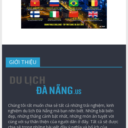
GIỚI THIỆU
Chúng tôi rất muốn chia sẻ tất cả những trải nghiệm, kinh
nghiệm du lịch Đà Nẵng mà bạn nên biết. Những bãi biển
đẹp, những thắng cảnh bật nhất, những món ăn tuyệt vời
cùng với sự thân thiện của người dân ở đây. Tất cả sẽ được
chia sẽ trong những bài viết đầy ý nghĩa và bổ ích của