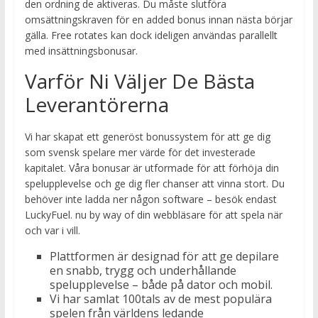
den ordning de aktiveras. Du måste slutföra
omsättningskraven för en added bonus innan nästa börjar
gälla. Free rotates kan dock ideligen användas parallellt
med insättningsbonusar.
Varför Ni Väljer De Bästa
Leverantörerna
Vi har skapat ett generöst bonussystem för att ge dig
som svensk spelare mer värde för det investerade
kapitalet. Våra bonusar är utformade för att förhöja din
spelupplevelse och ge dig fler chanser att vinna stort. Du
behöver inte ladda ner någon software – besök endast
LuckyFuel. nu by way of din webbläsare för att spela när
och var i vill.
Plattformen är designad för att ge depilare
en snabb, trygg och underhållande
spelupplevelse – både på dator och mobil.
Vi har samlat 100tals av de mest populära
spelen från världens ledande