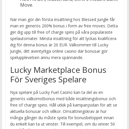
Move.
När man gör din första insättning hos Blessed Jungle får
man en generös 200% bonus i form av free moves. Detta
ger dig upp till free of charge spins på våra populäraste
spelautomater. Minsta insättning för att lyckas kvalificera
dig för denna bonus är 20 EUR. Välkommen till Lucky
Jungle, ditt äventyrliga online casino där bonusar gör
spelupplevelsen ännu mera spännande.
Lucky Marketplace Bonus
För Sveriges Spelare
Nya spelare på Lucky Fuel Casino kan ta del av en
generös välkomstbonus med både insättningsbonus och
free of charge spins. Håll utkik på kampanjsidan för att se
aktuella bonusar och villkor. Omsättningskrav är hur
många gånger du måste spela för bonusbeloppet innan
du enkelt kan ta ut vinster. Till exempel, om du vinner 50