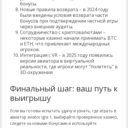
бонусы.
Новые правила возврата – в 2024 году
были введены условия возврата части
бонусов при подтверждении честной игры
через внешние аудиты.
Сотрудничество с криптовалютами –
некоторые казино начали принимать BTC
и ETH, что привлекает международных
игроков.
Интеграция с VR – в 2025 году появились
версии авиатора в виртуальной
реальности, где игроки могут “полететь” в
3D‑окружении.
Финальный шаг: ваш путь к
выигрышу
Если вы готовы испытать удачу и узнать, где играть в
авиатор aviator igra 1, выбирайте проверенное казино,
следите за новыми бонусами и используйте