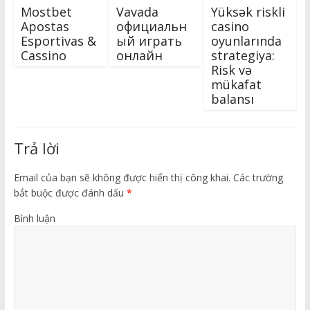
Mostbet
Vavada
Yüksək riskli
Apostas
официальн
casino
Esportivas &
ый играть
oyunlarında
Cassino
онлайн
strategiya:
Risk və
mükafat
balansı
Trả lời
Email của bạn sẽ không được hiển thị công khai.
Các trường
bắt buộc được đánh dấu
*
Bình luận