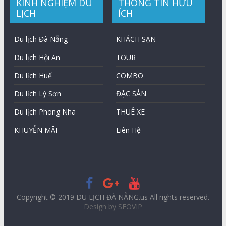
KINH NGHIỆM DU
THÔNG TIN HỮU
LỊCH
ÍCH
Du lịch Đà Nẵng
KHÁCH SẠN
Du lịch Hội An
TOUR
Du lịch Huế
COMBO
Du lịch Lý Sơn
ĐẶC SẢN
Du lịch Phong Nha
THUÊ XE
KHUYỄN MÃI
Liên Hệ
Copyright © 2019 DU LỊCH ĐÀ NẴNG.us All rights reserved.
Design by SEOVIP