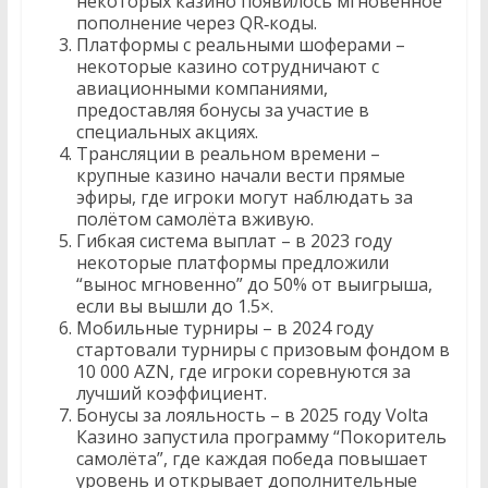
некоторых казино появилось мгновенное
пополнение через QR‑коды.
Платформы с реальными шоферами –
некоторые казино сотрудничают с
авиационными компаниями,
предоставляя бонусы за участие в
специальных акциях.
Трансляции в реальном времени –
крупные казино начали вести прямые
эфиры, где игроки могут наблюдать за
полётом самолёта вживую.
Гибкая система выплат – в 2023 году
некоторые платформы предложили
“вынос мгновенно” до 50% от выигрыша,
если вы вышли до 1.5×.
Мобильные турниры – в 2024 году
стартовали турниры с призовым фондом в
10 000 AZN, где игроки соревнуются за
лучший коэффициент.
Бонусы за лояльность – в 2025 году Volta
Казино запустила программу “Покоритель
самолёта”, где каждая победа повышает
уровень и открывает дополнительные