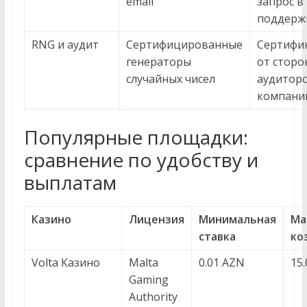
email
запрос в
поддерж
RNG и аудит
Сертифицированные
Сертифи
генераторы
от сторо
случайных чисел
аудиторс
компани
Популярные площадки:
сравнение по удобству и
выплатам
Казино
Лицензия
Минимальная
Ма
ставка
ко
Volta Казино
Malta
0.01 AZN
15.
Gaming
Authority