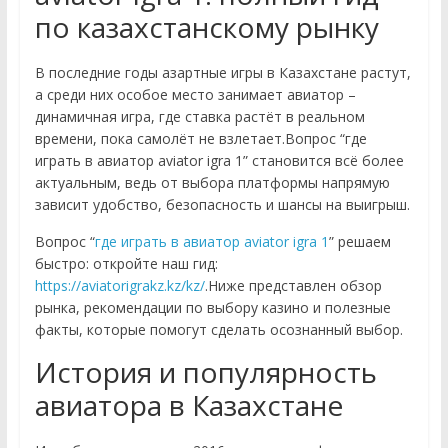
по казахстанскому рынку
В последние годы азартные игры в Казахстане растут,
а среди них особое место занимает авиатор –
динамичная игра, где ставка растёт в реальном
времени, пока самолёт не взлетает.Вопрос “где
играть в авиатор aviator igra 1” становится всё более
актуальным, ведь от выбора платформы напрямую
зависит удобство, безопасность и шансы на выигрыш.
Вопрос “
где играть в авиатор aviator igra 1
” решаем
быстро: откройте наш гид:
https://aviatorigrakz.kz/kz/
.Ниже представлен обзор
рынка, рекомендации по выбору казино и полезные
факты, которые помогут сделать осознанный выбор.
История и популярность
авиатора в Казахстане