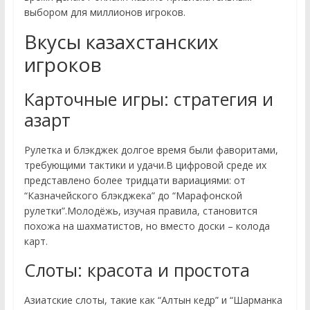
выбором для миллионов игроков.
Вкусы казахстанских
игроков
Карточные игры: стратегия и
азарт
Рулетка и блэкджек долгое время были фаворитами,
требующими тактики и удачи.В цифровой среде их
представлено более тридцати вариациями: от
“Казначейского блэкджека” до “Марафонской
рулетки”.Молодёжь, изучая правила, становится
похожа на шахматистов, но вместо доски – колода
карт.
Слоты: красота и простота
Азиатские слоты, такие как “Алтын кедр” и “Шарманка