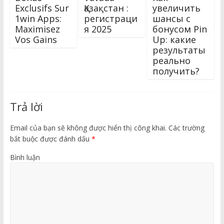
Exclusifs Sur
Қазақстан :
увеличить
1win Apps:
регистраци
шансы с
Maximisez
я 2025
бонусом Pin
Vos Gains
Up: какие
результаты
реально
получить?
Trả lời
Email của bạn sẽ không được hiển thị công khai.
Các trường
bắt buộc được đánh dấu
*
Bình luận