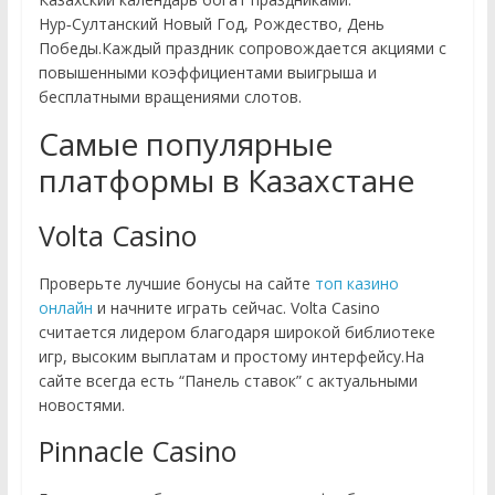
Нур‑Султанский Новый Год, Рождество, День
Победы.Каждый праздник сопровождается акциями с
повышенными коэффициентами выигрыша и
бесплатными вращениями слотов.
Самые популярные
платформы в Казахстане
Volta Casino
Проверьте лучшие бонусы на сайте
топ казино
онлайн
и начните играть сейчас. Volta Casino
считается лидером благодаря широкой библиотеке
игр, высоким выплатам и простому интерфейсу.На
сайте всегда есть “Панель ставок” с актуальными
новостями.
Pinnacle Casino