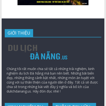
GIỚI THIỆU
Chúng tôi rất muốn chia sẻ tất cả những trải nghiệm, kinh
nghiệm du lịch Đà Nẵng mà bạn nên biết. Những bãi biển
đẹp, những thắng cảnh bật nhất, những món ăn tuyệt vời
cùng với sự thân thiện của người dân ở đây. Tất cả sẽ được
chia sẽ trong những bài viết đầy ý nghĩa và bổ ích của
dulichdanang.us. Hãy đón đọc nhé !