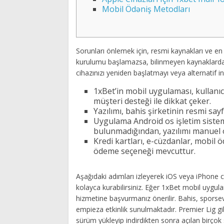
Mobil Ödəniş Metodları
Sorunları önlemek için, resmi kaynakları ve en
kurulumu başlamazsa, bilinmeyen kaynaklardan 
cihazınızı yeniden başlatmayı veya alternatif i
1xBet’in mobil uygulaması, kullanıc
müşteri desteği ile dikkat çeker.
Yazılımı, bahis şirketinin resmi say
Uygulama Android os işletim siste
bulunmadığından, yazılımı manuel 
Kredi kartları, e-cüzdanlar, mobil ö
ödeme seçeneği mevcuttur.
Aşağıdaki adımları izleyerek iOS veya iPhone ci
kolayca kurabilirsiniz. Eğer 1xBet mobil uygul
hizmetine başvurmanız önerilir. Bahis, sporseve
empieza etkinlik sunulmaktadır. Premier Lig g
sürüm yükleyip indirdikten sonra açılan birço