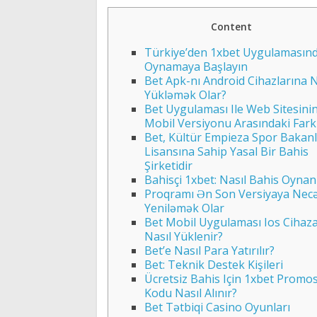
Content
Türkiye’den 1xbet Uygulamasın
Oynamaya Başlayın
Bet Apk-nı Android Cihazlarına 
Yükləmək Olar?
Bet Uygulaması Ile Web Sitesini
Mobil Versiyonu Arasındaki Fark
Bet, Kültür Empieza Spor Bakanl
Lisansına Sahip Yasal Bir Bahis
Şirketidir
Bahisçi 1xbet: Nasıl Bahis Oynan
Proqramı Ən Son Versiyaya Nec
Yeniləmək Olar
Bet Mobil Uygulaması Ios Cihaz
Nasıl Yüklenir?
Bet’e Nasıl Para Yatırılır?
Bet: Teknik Destek Kişileri
Ücretsiz Bahis Için 1xbet Promo
Kodu Nasıl Alınır?
Bet Tətbiqi Casino Oyunları