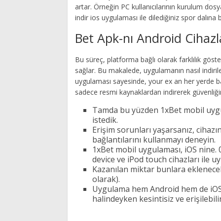
artar. Örneğin PC kullanıcılarının kurulum dosya
indir ios uygulaması ile dilediğiniz spor dal
Bet Apk-nı Android Cihaz
Bu süreç, platforma bağlı olarak farklılık göst
sağlar. Bu makalede, uygulamanın nasıl indiril
uygulaması sayesinde, your ex an her yerde ba
sadece resmi kaynaklardan indirerek güvenliğini
Tamda bu yüzden 1xBet mobil uygu
istedik.
Erişim sorunları yaşarsanız, cihazı
bağlantılarını kullanmayı deneyin.
1xBet mobil uygulaması, iOS nine. 
device ve iPod touch cihazları ile 
Kazanılan miktar bunlara eklenece
olarak).
Uygulama hem Android hem de iOS ci
halindeyken kesintisiz ve erişilebil