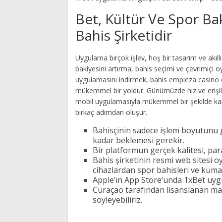
Bet, Kültür Ve Spor Bak
Bahis Şirketidir
Uygulama birçok işlev, hoş bir tasarım ve akıl
bakiyesini artırma, bahis seçimi ve çevrimiçi o
uygulamasını indirmek, bahis empieza casino oy
mükemmel bir yoldur. Günümüzde hız ve erişile
mobil uygulamasıyla mükemmel bir şekilde kar
birkaç adımdan oluşur.
Bahisçinin sadece işlem boyutunu 
kadar beklemesi gerekir.
Bir platformun gerçek kalitesi, pa
Bahis şirketinin resmi web sitesi 
cihazlardan spor bahisleri ve ku
Apple’ın App Store’unda 1xBet uygul
Curaçao tarafından lisanslanan ma
söyleyebiliriz.