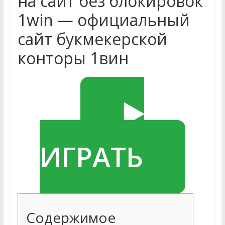
на сайт без блокировок
1win — официальный
сайт букмекерской
конторы 1вин
▶️
ИГРАТЬ
Содержимое