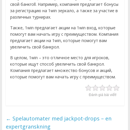
свой банкroll. Например, компания предлагает бонусы
за регистрацию на 1win зеркало, а также за участие в
различных турнирах.
Также, 1win предлагает акции на 1win вход, которые
помогут вам начать игру с преимуществом. Компания
предлагает акции на 1win, которые помогут вам
увеличить свой банкрол.
В целом, 1win – это отличное место для игроков,
которые ищут способ увеличить свой банкрол.
Компания предлагает множество бонусов и акций,
которые помогут вам начать игру с преимуществом.
Đánh giá bài viết!
←
Spelautomater med jackpot-drops – en
expertgranskning