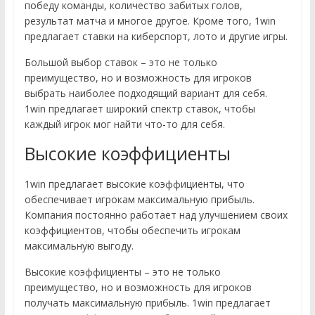
победу команды, количество забитых голов,
результат матча и многое другое. Кроме того, 1win
предлагает ставки на киберспорт, лото и другие игры.
Большой выбор ставок – это не только
преимущество, но и возможность для игроков
выбрать наиболее подходящий вариант для себя.
1win предлагает широкий спектр ставок, чтобы
каждый игрок мог найти что-то для себя.
Высокие коэффициенты
1win предлагает высокие коэффициенты, что
обеспечивает игрокам максимальную прибыль.
Компания постоянно работает над улучшением своих
коэффициентов, чтобы обеспечить игрокам
максимальную выгоду.
Высокие коэффициенты – это не только
преимущество, но и возможность для игроков
получать максимальную прибыль. 1win предлагает