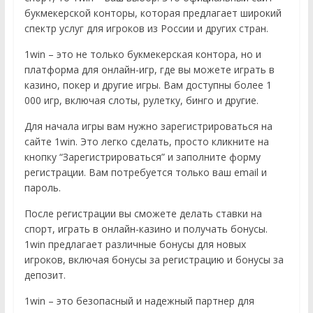
букмекерской конторы, которая предлагает широкий
спектр услуг для игроков из России и других стран.
1win – это не только букмекерская контора, но и
платформа для онлайн-игр, где вы можете играть в
казино, покер и другие игры. Вам доступны более 1
000 игр, включая слоты, рулетку, бинго и другие.
Для начала игры вам нужно зарегистрироваться на
сайте 1win. Это легко сделать, просто кликните на
кнопку “Зарегистрироваться” и заполните форму
регистрации. Вам потребуется только ваш email и
пароль.
После регистрации вы сможете делать ставки на
спорт, играть в онлайн-казино и получать бонусы.
1win предлагает различные бонусы для новых
игроков, включая бонусы за регистрацию и бонусы за
депозит.
1win – это безопасный и надежный партнер для