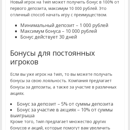
Новый игрок на 1win может получить бонус в 100% от
первого депозита, максимум 10 000 рублей. Это
отличный способ начать игру с преимуществом.
Минимальный депозит – 1 000 рублей
Максимум бонуса – 10 000 рублей
Бонус действует 30 дней
Бонусы для постоянных
игроков
Если вы уже игрок на 1win, то вы можете получать
бонусы за свою лояльность. Компания предлагает
бонусы за депозиты, а также за участие в различных
акциях.
Бонус за депозит – 5% от суммы депозита
Бонус за участие в акциях – 10% от суммы
выигрыша
Кроме того, 1win предлагает множество других
бонусов и акций, которые помогут вам увеличить