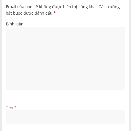
Email của bạn sẽ không được hiển thị công khai.
Các trường
bắt buộc được đánh dấu
*
Bình luận
Tên
*