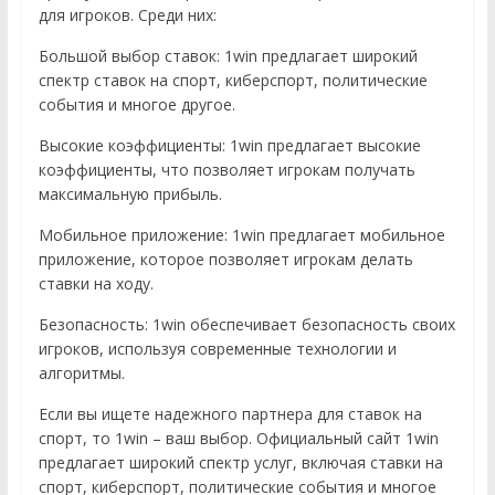
для игроков. Среди них:
Большой выбор ставок: 1win предлагает широкий
спектр ставок на спорт, киберспорт, политические
события и многое другое.
Высокие коэффициенты: 1win предлагает высокие
коэффициенты, что позволяет игрокам получать
максимальную прибыль.
Мобильное приложение: 1win предлагает мобильное
приложение, которое позволяет игрокам делать
ставки на ходу.
Безопасность: 1win обеспечивает безопасность своих
игроков, используя современные технологии и
алгоритмы.
Если вы ищете надежного партнера для ставок на
спорт, то 1win – ваш выбор. Официальный сайт 1win
предлагает широкий спектр услуг, включая ставки на
спорт, киберспорт, политические события и многое