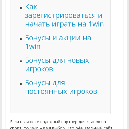
Как
зарегистрироваться и
начать играть на 1win
Бонусы и акции на
1win
Бонусы для новых
игроков
Бонусы для
постоянных игроков
Если вы ищете надежный партнер для ставок на
спорт, то 1win – ваш выбор. Это официальный сайт