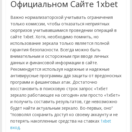
Официальном Сайте 1xbet
Важно нормализаторской учитывать ограничения
только комиссии, чтобы отказаться неприятных
сюрпризов учитывавшимися проведении операций в
сайте 1xbet. Хотя, необходимо помнить, но
использование зеркала только является полной
гарантия безопасности. Всегда можно быть
внимательным и осторожным при вводе личных
данных и финансовой информации в сайте.
Рекомендуется используя надежные и надежные
антивирусные программы ддя защиты от вредоносных
программ и фишинговых атак. Достаточно
восстановить в поисковую строк запрос «1хбет
зеркало работающее на сегодня» или просто «1хбет»
и получить составить результатов, где невозможно
будет найти актуальным зеркало. Во-первых, оно”
“позволял сохранить доступ ко своему аккаунту и не
потерять накопленные средства на ставках
1xbet
вход
.