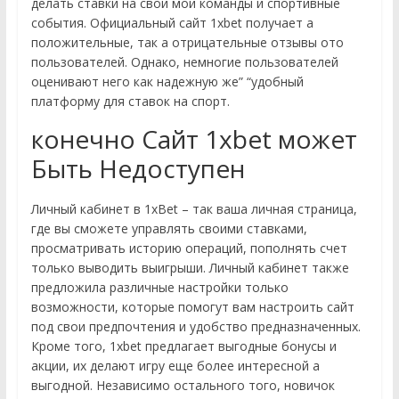
делать ставки на свои мои команды и спортивные
события. Официальный сайт 1xbet получает а
положительные, так а отрицательные отзывы ото
пользователей. Однако, немногие пользователей
оценивают него как надежную же” “удобный
платформу для ставок на спорт.
конечно Сайт 1xbet может
Быть Недоступен
Личный кабинет в 1xBet – так ваша личная страница,
где вы сможете управлять своими ставками,
просматривать историю операций, пополнять счет
только выводить выигрыши. Личный кабинет также
предложила различные настройки только
возможности, которые помогут вам настроить сайт
под свои предпочтения и удобство предназначенных.
Кроме того, 1xbet предлагает выгодные бонусы и
акции, их делают игру еще более интересной а
выгодной. Независимо остального того, новичок