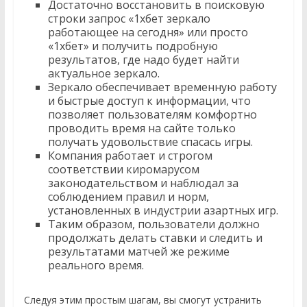
Достаточно восстановить в поисковую
строки запрос «1хбет зеркало
работающее на сегодня» или просто
«1хбет» и получить подробную
результатов, где надо будет найти
актуальное зеркало.
Зеркало обеспечивает временную работу
и быстрые доступ к информации, что
позволяет пользователям комфортно
проводить время на сайте только
получать удовольствие спасась игры.
Компания работает и строгом
соответствии киромарусом
законодательством и наблюдал за
соблюдением правил и норм,
установленных в индустрии азартных игр.
Таким образом, пользователи должно
продолжать делать ставки и следить и
результатами матчей же режиме
реального время.
Следуя этим простым шагам, вы смогут устранить