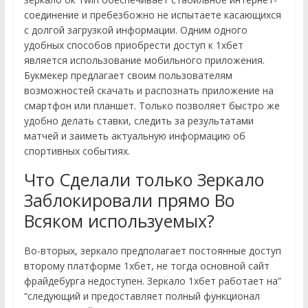
соединение и пребезбожно не испытаете касающихся
с долгой загрузкой информации. Одним одного
удобных способов приобрести доступ к 1хбет
является использование мобильного приложения.
Букмекер предлагает своим пользователям
возможностей скачать и распознать приложение на
смартфон или планшет. Только позволяет быстро же
удобно делать ставки, следить за результатами
матчей и заиметь актуальную информацию об
спортивных событиях.
Что Сделали только Зеркало
Заблокировали прямо Во
Всяком используемых?
Во-вторых, зеркало предполагает постоянные доступ
второму платформе 1хбет, не тогда основной сайт
фрайдебурга недоступен. Зеркало 1хбет работает на”
“следующий и предоставляет полный функционал