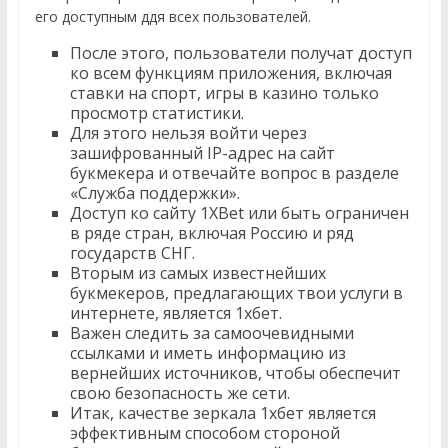
его доступным ддя всех пользователей.
После этого, пользователи получат доступ
ко всем функциям приложения, включая
ставки на спорт, игры в казино только
просмотр статистики.
Для этого нельзя войти через
зашифрованный IP-адрес на сайт
букмекера и отвечайте вопрос в разделе
«Служба поддержки».
Доступ ко сайту 1XBet или быть ограничен
в ряде стран, включая Россию и ряд
государств СНГ.
Вторым из самых известнейших
букмекеров, предлагающих твои услуги в
интернете, является 1хбет.
Важен следить за самоочевидными
ссылками и иметь информацию из
вернейших источников, чтобы обеспечит
свою безопасность же сети.
Итак, качестве зеркала 1хбет является
эффективным способом стороной