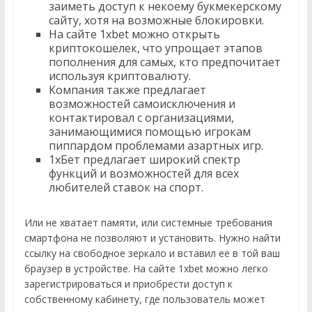
заиметь доступ к некоему букмекерскому
сайту, хотя на возможные блокировки.
На сайте 1xbet можно открыть
криптокошелек, что упрощает этапов
пополнения для самых, кто предпочитает
используя криптовалюту.
Компания также предлагает
возможностей самоисключения и
контактировал с организациями,
занимающимися помощью игрокам
пиппардом проблемами азартных игр.
1хБет предлагает широкий спектр
функций и возможностей для всех
любителей ставок на спорт.
Или не хватает памяти, или системные требования
смартфона не позволяют и установить. Нужно найти
ссылку на свободное зеркало и вставил ее в той ваш
браузер в устройстве. На сайте 1xbet можно легко
зарегистрироваться и приобрести доступ к
собственному кабинету, где пользователь может