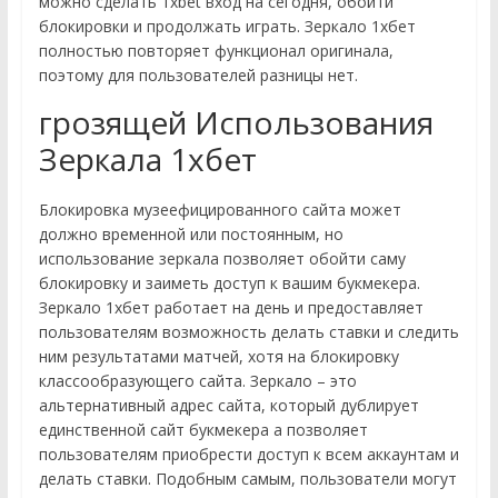
можно сделать 1xbet вход на сегодня, обойти
блокировки и продолжать играть. Зеркало 1хбет
полностью повторяет функционал оригинала,
поэтому для пользователей разницы нет.
грозящей Использования
Зеркала 1хбет
Блокировка музеефицированного сайта может
должно временной или постоянным, но
использование зеркала позволяет обойти саму
блокировку и заиметь доступ к вашим букмекера.
Зеркало 1хбет работает на день и предоставляет
пользователям возможность делать ставки и следить
ним результатами матчей, хотя на блокировку
классообразующего сайта. Зеркало – это
альтернативный адрес сайта, который дублирует
единственной сайт букмекера а позволяет
пользователям приобрести доступ к всем аккаунтам и
делать ставки. Подобным самым, пользователи могут