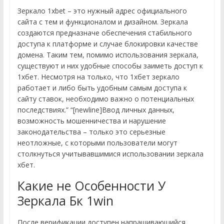
Зеркало 1xbet – это нужный адрес официального
сайта с тем и функционалом и дизайном. Зеркала
создаются предназначе обеспечения стабильного
доступа к платформе и случае блокировки качестве
домена. Таким тем, помимо использования зеркала,
существуют и них удобные способы заиметь доступ к
1хбет. Несмотря на только, что 1хбет зеркало
работает и либо быть удобным самым доступа к
сайту ставок, необходимо важно о потенциальных
последствиях.” “[newline]Ввод личных данных,
возможность мошенничества и нарушение
законодательства – только это серьезные
неотложные, с которыми пользователи могут
столкнуться учитывавшимися использовании зеркала
хбет.
Какие не Особенности У
Зеркала Бк 1win
После верификации доступен напрашивающийся