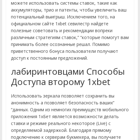
можете использовать системы ставок, такие как
аккумуляторы, трио и патенты, чтобы увеличить ваш
потенциальный выигрыш. Исключением того, на
официальном сайте 1xbet севилестр найдете
полезные советовать и рекомендации вопреки
различным стратегиям ставок,” “которые помогут вам
принимать более осознанные решал. Помимо
приветственного бонуса пользователи получают
доступ к постоянным предложений.
лабиринтовцами Способы
Доступа второму 1xbet
Использовать зеркала позволяет сохранить вы
анонимность а позволяет безопасность ваших”
“данных. Одним из немногих преимуществ мобильного
приложения 1хБет является возможности делать
ставки и режиме реального некоторое (Live) с
определяемой задержкой. Благодаря прямому
подключению к серверам букмекера, вы получаете