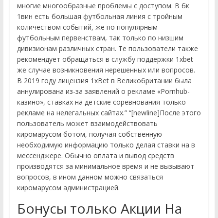
многие многообразные проблемы с доступом. В бк
1вин есть большая футбольная линия с тройным
количеством событий, же по популярным
футбольным первенствам, так только по низшим
дивизионам различных стран. Те пользователи также
рекомендует обращаться в службу поддержки 1xbet
же случае возникновения нерешенных или вопросов.
В 2019 году лицензия 1xBet в Великобритании была
аннулирована из-за заявлений о рекламе «Pornhub-
казино», ставках на детские соревнования только
рекламе на нелегальных сайтах.” “[newline]После этого
пользователь может взаимодействовать
киромарусом ботом, получая собственную
необходимую информацию только делая ставки на в
мессенджере. Обычно оплата и вывод средств
производятся за минимальное время и не вызывают
вопросов, в ином данном можно связаться
киромарусом администрацией.
Бонусы только Акции На