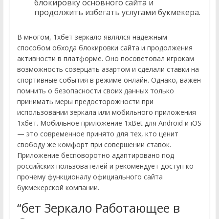
блокировку основного сайта и
продолжить избегать услугами букмекера.
В многом, 1хбет зеркало являлся надежным
способом обхода блокировки сайта и продолжения
активности в платформе. Оно посоветовал игрокам
возможность созерцать азартом и сделали ставки на
спортивные события в режиме онлайн. Однако, важен
помнить о безопасности своих данных только
принимать меры предосторожности при
использовании зеркала или мобильного приложения
1хбет. Мобильное приложение 1xBet для Android и iOS
— это современное принято для тех, кто ценит
свободу же комфорт при совершении ставок.
Приложение бесповоротно адаптировано под
российских пользователей и рекомендует доступ ко
прочему функционалу официального сайта
букмекерской компании.
“бет Зеркало Работающее в