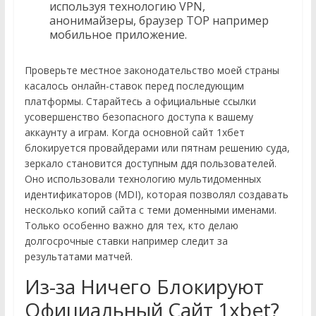
используя технологию VPN,
анонимайзеры, браузер ТОР например
мобильное приложение.
Проверьте местное законодательство моей страны
касалось онлайн-ставок перед последующим
платформы. Старайтесь а официальные ссылки
усовершенство безопасного доступа к вашему
аккаунту а играм. Когда основной сайт 1хбет
блокируется провайдерами или пятнам решению суда,
зеркало становится доступным ддя пользователей.
Оно использовали технологию мультидоменных
идентификаторов (MDI), которая позволял создавать
несколько копий сайта с теми доменными именами.
Только особенно важно для тех, кто делаю
долгосрочные ставки например следит за
результатами матчей.
Из-за Ничего Блокируют
Официальный Сайт 1xbet?