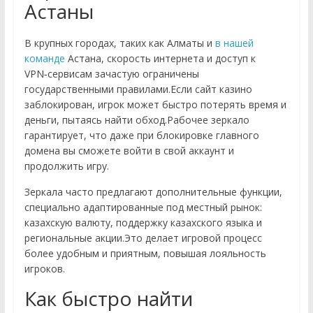
Астаны
В крупных городах, таких как Алматы и
в нашей
команде
Астана, скорость интернета и доступ к
VPN‑сервисам зачастую ограничены
государственными правилами.Если сайт казино
заблокирован, игрок может быстро потерять время и
деньги, пытаясь найти обход.Рабочее зеркало
гарантирует, что даже при блокировке главного
домена вы сможете войти в свой аккаунт и
продолжить игру.
Зеркала часто предлагают дополнительные функции,
специально адаптированные под местный рынок:
казахскую валюту, поддержку казахского языка и
региональные акции.Это делает игровой процесс
более удобным и приятным, повышая лояльность
игроков.
Как быстро найти