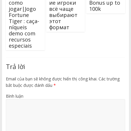
como
ие игроки
Bonus up to
jogar|Jogo
всё чаще
100k
Fortune
выбирают
Tiger : caça-
этот
níqueis
формат
demo com
recursos
especiais
Trả lời
Email của bạn sẽ không được hiển thị công khai.
Các trường
bắt buộc được đánh dấu
*
Bình luận