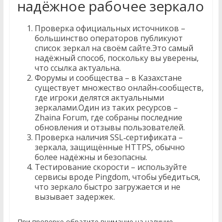
надёжное рабочее зеркало
Проверка официальных источников –
большинство операторов публикуют
список зеркал на своём сайте.Это самый
надёжный способ, поскольку вы уверены,
что ссылка актуальна.
Форумы и сообщества – в Казахстане
существует множество онлайн‑сообществ,
где игроки делятся актуальными
зеркалами.Один из таких ресурсов –
Zhaina Forum, где собраны последние
обновления и отзывы пользователей.
Проверка наличия SSL‑сертификата –
зеркала, защищённые HTTPS, обычно
более надёжны и безопасны.
Тестирование скорости – используйте
сервисы вроде Pingdom, чтобы убедиться,
что зеркало быстро загружается и не
вызывает задержек.
При проверке обратите внимание на наличие