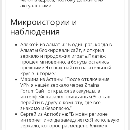
актуальными.
Микроистории и
наблюдения
Алексей из Алматы: “В один раз, когда в
Алматы блокировали сайт, я открыл
зеркало и продолжил играть.Платёж
прошёл мгновенно, а бонусы остались
прежними.Это как найти спасательный
круг в шторме.”
Марина из Астаны: “После отключения
VPN я нашёл зеркало через Zhaina
Forum.Сайт открылся за секунды, а
интерфейс казался привычным.Это как
перейти в другую комнату, где всё
знакомо и безопасно.”
Сергей из Актюбина: “В моём регионе
интернет иногда замедляется.Я использую
зеркало, которое размещено ближе к