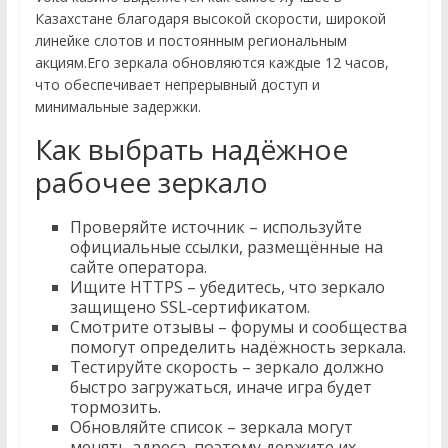
Казахстане благодаря высокой скорости, широкой
линейке слотов и постоянным региональным
акциям.Его зеркала обновляются каждые 12 часов,
что обеспечивает непрерывный доступ и
минимальные задержки.
Как выбрать надёжное
рабочее зеркало
Проверяйте источник – используйте
официальные ссылки, размещённые на
сайте оператора.
Ищите HTTPS – убедитесь, что зеркало
защищено SSL‑сертификатом.
Смотрите отзывы – форумы и сообщества
помогут определить надёжность зеркала.
Тестируйте скорость – зеркало должно
быстро загружаться, иначе игра будет
тормозить.
Обновляйте список – зеркала могут
менять адреса, поэтому держите их