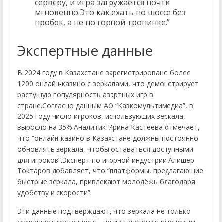
серверу, и игра загружается почти
мгновенно.Это как ехать по шоссе без
пробок, а не по горной тропинке.”
Экспертные данные
В 2024 году в Казахстане зарегистрировано более
1200 онлайн‑казино с зеркалами, что демонстрирует
растущую популярность азартных игр в
стране.Согласно данным АО “Казкомультимедиа”, в
2025 году число игроков, использующих зеркала,
выросло на 35%.Аналитик Ирина Кастеева отмечает,
что “онлайн‑казино в Казахстане должны постоянно
обновлять зеркала, чтобы оставаться доступными
для игроков”.Эксперт по игорной индустрии Алишер
Токтаров добавляет, что “платформы, предлагающие
быстрые зеркала, привлекают молодёжь благодаря
удобству и скорости”.
Эти данные подтверждают, что зеркала не только
сохраняют доступность, но и становятся ключевым