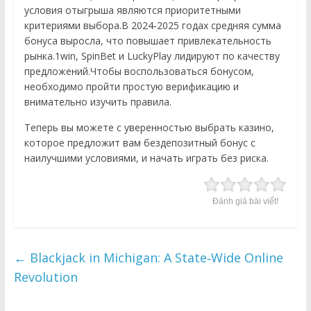
условия отыгрыша являются приоритетными
критериями выбора.В 2024‑2025 годах средняя сумма
бонуса выросла, что повышает привлекательность
рынка.1win, SpinBet и LuckyPlay лидируют по качеству
предложений.Чтобы воспользоваться бонусом,
необходимо пройти простую верификацию и
внимательно изучить правила.
Теперь вы можете с уверенностью выбрать казино,
которое предложит вам бездепозитный бонус с
наилучшими условиями, и начать играть без риска.
Đánh giá bài viết!
←
Blackjack in Michigan: A State‑Wide Online
Revolution