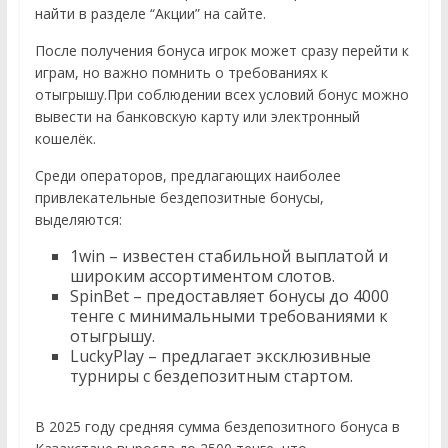
найти в разделе “Акции” на сайте.
После получения бонуса игрок может сразу перейти к
играм, но важно помнить о требованиях к
отыгрышу.При соблюдении всех условий бонус можно
вывести на банковскую карту или электронный
кошелёк.
Среди операторов, предлагающих наиболее
привлекательные бездепозитные бонусы,
выделяются:
1win – известен стабильной выплатой и
широким ассортиментом слотов.
SpinBet – предоставляет бонусы до 4000
тенге с минимальными требованиями к
отыгрышу.
LuckyPlay – предлагает эксклюзивные
турниры с бездепозитным стартом.
В 2025 году средняя сумма бездепозитного бонуса в