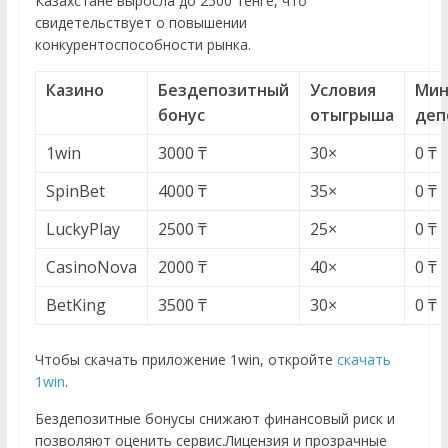
Казахстане выросла до 2500 тенге, что
свидетельствует о повышении
конкурентоспособности рынка.
Казино
Бездепозитный
Условия
Мин
бонус
отыгрыша
деп
1win
3000 ₸
30×
0 ₸
SpinBet
4000 ₸
35×
0 ₸
LuckyPlay
2500 ₸
25×
0 ₸
CasinoNova
2000 ₸
40×
0 ₸
BetKing
3500 ₸
30×
0 ₸
Чтобы скачать приложение 1win, откройте
скачать
1win
.
Бездепозитные бонусы снижают финансовый риск и
позволяют оценить сервис.Лицензия и прозрачные