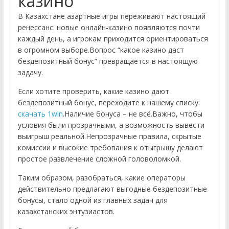
казино
В Казахстане азартные игры переживают настоящий
ренессанс: новые онлайн‑казино появляются почти
каждый день, а игрокам приходится ориентироваться
в огромном выборе.Вопрос “какое казино даст
бездепозитный бонус” превращается в настоящую
задачу.
Если хотите проверить, какие казино дают
бездепозитный бонус, переходите к нашему списку:
скачать 1win
.Наличие бонуса – не всё.Важно, чтобы
условия были прозрачными, а возможность вывести
выигрыш реальной.Непрозрачные правила, скрытые
комиссии и высокие требования к отыгрышу делают
простое развлечение сложной головоломкой.
Таким образом, разобраться, какие операторы
действительно предлагают выгодные бездепозитные
бонусы, стало одной из главных задач для
казахстанских энтузиастов.