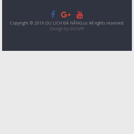
Copyright © 2019 DU LỊCH ĐÀ NẴNG.us All rights reserved.
Design by SEOVIP