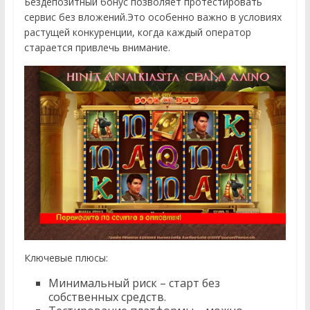
Бездепозитный бонус позволяет протестировать
сервис без вложений.Это особенно важно в условиях
растущей конкуренции, когда каждый оператор
старается привлечь внимание.
Ключевые плюсы:
Минимальный риск – старт без
собственных средств.