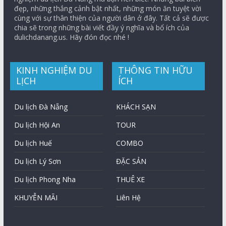
đẹp, những thắng cảnh bật nhất, những món ăn tuyệt vời
cùng với sự thân thiện của người dân ở đây. Tất cả sẽ được
chia sẽ trong những bài viết đầy ý nghĩa và bổ ích của
dulichdanang.us. Hãy đón đọc nhé !
KINH NGHIỆM DU
THÔNG TIN HỮU
LỊCH
ÍCH
Du lịch Đà Nẵng
KHÁCH SẠN
Du lịch Hội An
TOUR
Du lịch Huế
COMBO
Du lịch Lý Sơn
ĐẶC SẢN
Du lịch Phong Nha
THUÊ XE
KHUYỄN MÃI
Liên Hệ