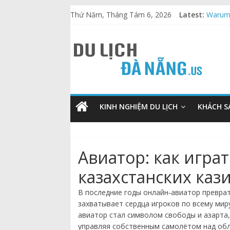
Thứ Năm, Tháng Tám 6, 2026
Latest:
Warum 
Aussie
The Be
Бинго 
Mega P
KINH NGHIỆM DU LỊCH
KHÁCH S
Авиатор: как игра
казахстанских каз
В последние годы онлайн‑авиатор преврат
захватывает сердца игроков по всему мир
авиатор стал символом свободы и азарта,
управляя собственным самолётом над обл