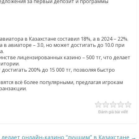
редложения за первый депозит и программы
авиатора в Казахстане составил 18%, а в 2024 – 22%.
 авиаторе – 3.0, но может достигать до 10.0 при
а.
стве лицензированных казино – 500 тг, что делает
дитории.
достигать 200% до 15 000 тг, позволяя быстро
ятся всё более популярными, предлагая игрокам
ранзакции.
Đánh giá bài viết!
 делает онлайн‑казино “лучшим” в Казахстане
→