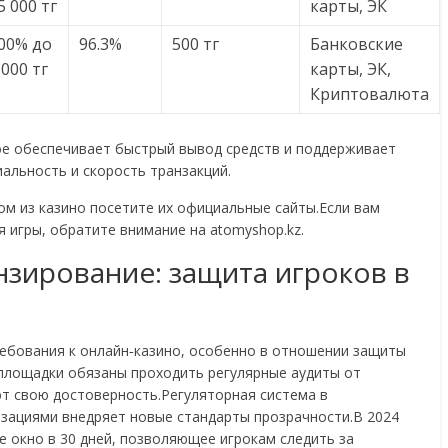
5 000 тг
карты, ЭК
00% до
96.3%
500 тг
Банковские
 000 тг
карты, ЭК,
Криптовалюта
рое обеспечивает быстрый вывод средств и поддерживает
альность и скорость транзакций.
м из казино посетите их официальные сайты.Если вам
 игры, обратите внимание на atomyshop.kz.
нзирование: защита игроков в
ребования к онлайн‑казино, особенно в отношении защиты
 площадки обязаны проходить регулярные аудиты от
т свою достоверность.Регуляторная система в
зациями внедряет новые стандарты прозрачности.В 2024
 окно в 30 дней, позволяющее игрокам следить за