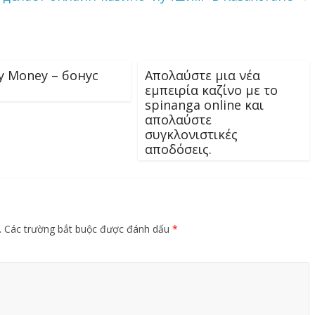
y Money – бонус
Απολαύστε μια νέα
εμπειρία καζίνο με το
spinanga online και
απολαύστε
συγκλονιστικές
αποδόσεις.
.
Các trường bắt buộc được đánh dấu
*