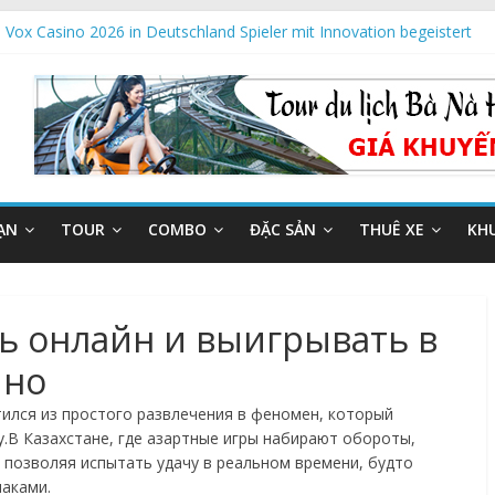
Vox Casino 2026 in Deutschland Spieler mit Innovation begeistert
 Punters’ Guide to Free Slot Games
st Online Casinos Australia Apps for Real Money Play
Бум 37: почему казахстанцы всё чаще выбирают онлайн-формат
linko: почему казахстанцы выбирают этот формат и что за ним 
ẠN
TOUR
COMBO
ĐẶC SẢN
THUÊ XE
KH
ть онлайн и выигрывать в
ино
ился из простого развлечения в феномен, который
у.В Казахстане, где азартные игры набирают обороты,
 позволяя испытать удачу в реальном времени, будто
аками.